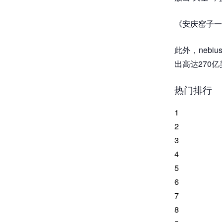
《安庆窑子一
此外，nebi
出高达270
热门排行
1
2
3
4
5
6
7
8