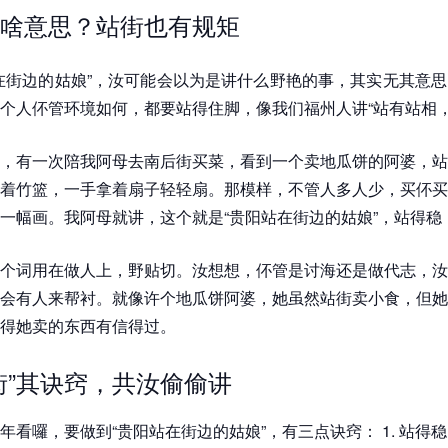
啥意思？站街也有规矩
在街边的姑娘”，汝可能会以为是讲什么野艳的事，其实无其意
个人伓管环境如何，都要站得住脚，像我们福州人讲“站有站相，
，有一次陪我阿母去南后街买菜，看到一个卖地瓜饼的阿婆，站
着竹篮，一手拿着扇子轻轻扇。那模样，不管人多人少，买伓买
一幅画。我阿母就讲，这个就是“贵阳站在街边的姑娘”，站得稳
个词用在做人上，野贴切。汝想想，伓管是讨海还是做代志，汝
会有人来帮衬。就像许个地瓜饼阿婆，她虽然站街卖小食，但她
得她卖的东西有信得过。
街”其诀窍，共汝偷偷讲
年看囉，要做到“贵阳站在街边的姑娘”，有三点诀窍： 1. 站得