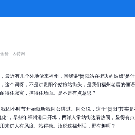
头 -凯发旗舰厅官网
自金价
·
因特网
，最近有几个外地侬来福州，问我讲“贵阳站在街边的姑娘”是
，这个词呀，不是讲贵阳个姑娘站街头，是我们福州老厝的俚语
耐得住寂寞，撑得住场面。是不是有点意思？
我固小时节开始就听我阿公讲过。阿公说，这个“贵阳”其实是
鬼佬”，早些年福州港口开埠，西洋人常站街边看热闹，显得有
用来讲人有风度、站得稳。汝说这福州话，野有趣呵？