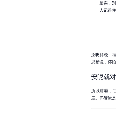
踏实，别
人记得住
汝晓伓晓，福
思是说，伓怕
安呢就对
所以讲囉，“
度。伓管汝是