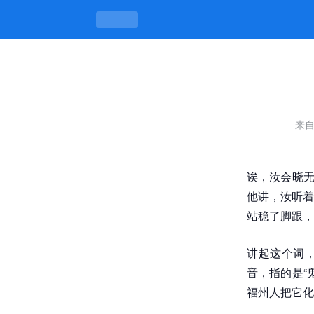
贵阳站在街边的姑娘，站得稳才有看
来
诶，汝会晓无
他讲，汝听着
站稳了脚跟，
讲起这个词，
音，指的是“
福州人把它化