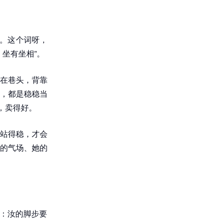
思。这个词呀，
坐有坐相”。
在巷头，背靠
，都是稳稳当
，卖得好。
站得稳，才会
的气场、她的
稳：汝的脚步要