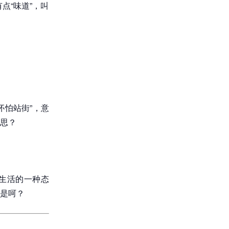
点“味道”，叫
伓怕站街”，意
思？
生活的一种态
是呵？