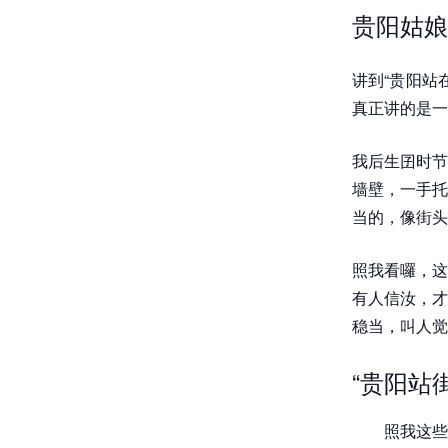
贵阳姑娘
讲到“贵阳站
真正讲的是一
我后生囝时节
墙壁，一手托
当的，像街头
照我看囉，这
有人信汝，才
稳当，叫人觉
“贵阳站
照我这些