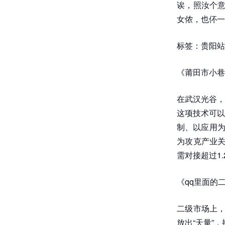
诶，照汝个意
女侬，也伓一
标签：贵阳站
《莆田市小巷
在武汉光谷，
这项技术可以
制、以应用为
为攻克产业关
需对接超过1.
《qq里面的
二级市场上，泸
放出“天量”，