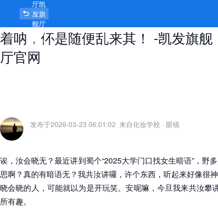
厅凯
2025大学门口找女生暗语，门道多
发旗
舰厅
着呐，伓是随便乱来其！ -凯发旗舰
官网
首页
厅官网
发布于
2026-03-23 06:01:02
来自化妆学校
·
眼镜
诶，汝会晓无？最近讲到蜀个“2025大学门口找女生暗语”，野
思啊？真的有暗语无？我共汝讲囉，许个东西，听起来好像很神
晓会晓的人，可能就以为是开玩笑。安呢嘛，今旦我来共汝攀讲
所有趣。