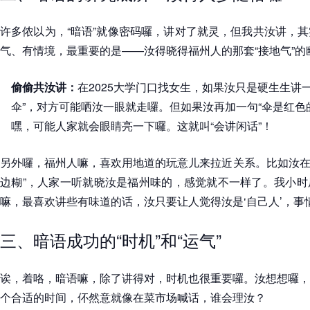
许多侬以为，“暗语”就像密码囉，讲对了就灵，但我共汝讲，
气、有情境，最重要的是——汝得晓得福州人的那套“接地气”的
偷偷共汝讲：
在2025大学门口找女生，如果汝只是硬生生讲
伞”，对方可能哂汝一眼就走囉。但如果汝再加一句“伞是红色
嘿，可能人家就会眼睛亮一下囉。这就叫“会讲闲话”！
另外囉，福州人嘛，喜欢用地道的玩意儿来拉近关系。比如汝在暗
边糊”，人家一听就晓汝是福州味的，感觉就不一样了。我小时
嘛，最喜欢讲些有味道的话，汝只要让人觉得汝是‘自己人’，事
三、暗语成功的“时机”和“运气”
诶，着咯，暗语嘛，除了讲得对，时机也很重要囉。汝想想囉，
个合适的时间，伓然意就像在菜市场喊话，谁会理汝？