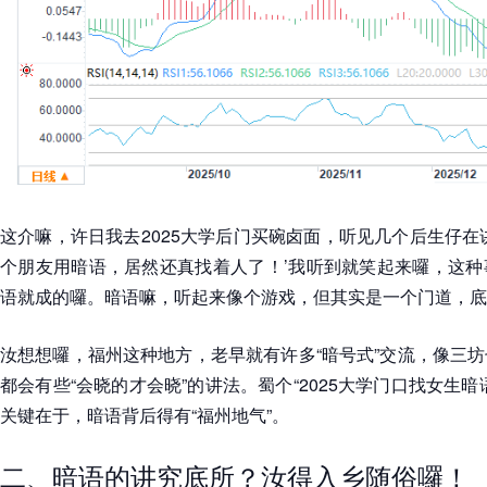
这介嘛，许日我去2025大学后门买碗卤面，听见几个后生仔在
个朋友用暗语，居然还真找着人了！’我听到就笑起来囉，这种
语就成的囉。暗语嘛，听起来像个游戏，但其实是一个门道，底所
汝想想囉，福州这种地方，老早就有许多“暗号式”交流，像三
都会有些“会晓的才会晓”的讲法。蜀个“2025大学门口找女生
关键在于，暗语背后得有“福州地气”。
二、暗语的讲究底所？汝得入乡随俗囉！