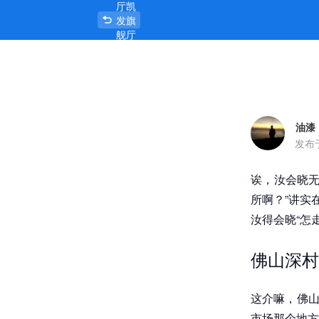
厅凯
佛山深村市场小巷子在哪里，巷子弯
发旗
舰厅
官网
首页
油漆
发布
诶，汝会晓无
所啊？”讲实
汝得会晓“怎走
佛山深村
这介嘛，佛山
市场那个地方