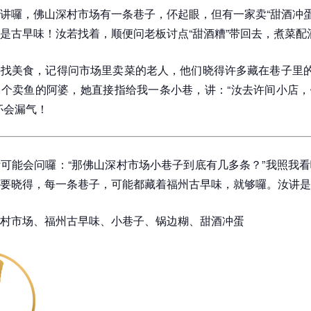
讲囉，佛山深村市场有一条巷子，伓起眼，但有一家卖“甜酒冲蛋
是古早味！汝若找着，顺便问老板讨点“甜酒糟”带回去，煮菜配
找美食，记得问市场里卖菜的老人，他们晓得许多藏在巷子里的
个卖鱼的阿婆，她直接指给我一条小巷，讲：“汝去许间小店，
伓会漏气！
可能会问囉：“那佛山深村市场小巷子到底有几多条？”我照我
要晓得，每一条巷子，可能都藏着福州古早味，就够囉。汝讲是
村市场、福州古早味、小巷子、锅边糊、甜酒冲蛋