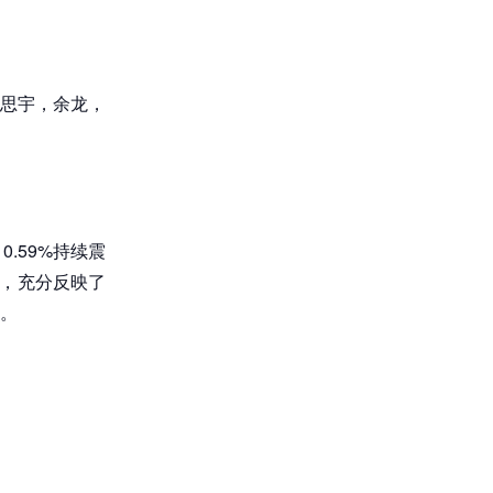
思宇，余龙，
.59%持续震
长，充分反映了
。