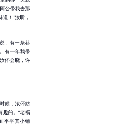
阿公带我去那
味道！”汝听，
说，有一条巷
好。有一年我带
“汝伓会晓，许
有时候，汝伓妨
趣的。“老福
面平平其小铺