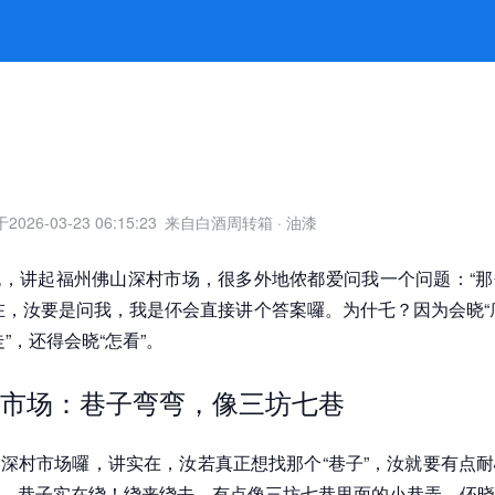
弯藏秘密 -凯发旗舰厅官网
于
2026-03-23 06:15:23
来自白酒周转箱
·
油漆
，讲起福州佛山深村市场，很多外地侬都爱问我一个问题：“那
在，汝要是问我，我是伓会直接讲个答案囉。为什乇？因为会晓“
”，还得会晓“怎看”。
市场：巷子弯弯，像三坊七巷
深村市场囉，讲实在，汝若真正想找那个“巷子”，汝就要有点
，巷子实在绕！绕来绕去，有点像三坊七巷里面的小巷弄，伓晓