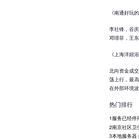
《南通好玩的
李社锋，谷庆
邓璟菲，王东
《上海洋妞浴
北向资金成交
荡上行，最高
在外部环境波
热门排行
1
服务已经停
2
南京社区卫
3
本地服务器