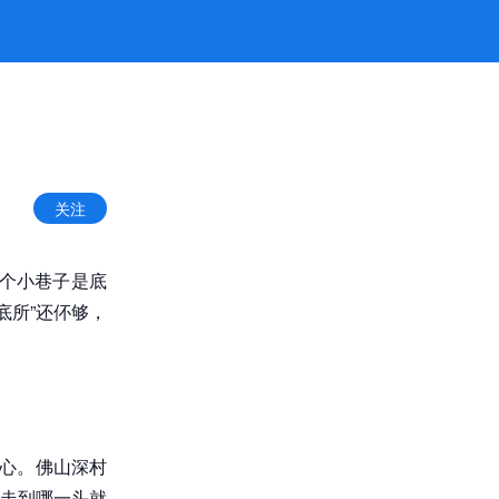
关注
个小巷子是底
底所”还伓够，
耐心。佛山深村
走到哪一头就