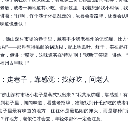
老厝，或者一摊地道其小吃。讲到这里，我着想起我小时候，我
讲囉：“仔啊，许个巷子伓是乱走的，汝要会看路牌，还要会认
味道也要认！
道，佛山深村市场的巷子里，藏着不少我老福州的记忆囉。比方
边糊”——那种熬得黏黏的锅边糊，配上地瓜叶、蛏干，实在野
食，佢讲：“哎呀，这味道实在‘特别’啊！”我听了笑囉，讲他：
福州古早味！”
：走巷子，靠感觉；找好吃，问老人
“佛山深村市场小巷子是蒋式找出来？”我共汝讲囉，靠感觉！
到巷子里，闻闻味道，看些老招牌，准能找到什乇好吃的或者有
，巷子里最有味道的地方，往往伓是最热闹的摊头，而是那种门
？许地方，老依伯才会去，年轻侬都伓一定会注意。