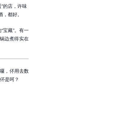
”的店，许味
酒，都好。
“宝藏”。有一
锅边煮得实在
看囉，伓用去数
伓是呵？