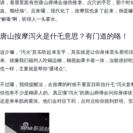
讲，巷厝里面有些唐山师傅会做些推拿、点穴的手艺，那个时候
血、顺经络”。后来囉，现代化了，按摩院也多了起来，倒是噱
“解毒”啊，听得人一头雾水。
唐山按摩泻火是什乇意思？有门道的咯！
这介嘛，“泻火”其实听起来玄乎，其实就是让你身体里头那些压
来。就像我们福州人吃锅边糊，糊底如果卡着一块，汝敢讲好吃
也一样，主要就是帮你“通堵点”。
不过囉，我得提醒汝，去按摩的时候不要盲目听信什乇“泻火套
但也有不少是糊弄人的。真正懂“泻火”的唐山师傅会问你身体
还是单单肌肉紧张。他们会对症下药，点对点给你按到舒坦。安