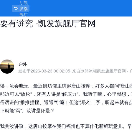
厅凯
唐山按摩泻火的地方在哪，火气大也
发旗
舰厅
要有讲究 -凯发旗舰厅官网
官网
首页
户外
发布于
2026-03-23 06:02:05
来自冰熊冰柜凯发旗舰厅官网
·
诶，汝会晓无，最近街坊邻里讲起唐山按摩，好多人都问“唐山
那边可以“放松”，还有人讲是“解压力”。我听了嘛，心里就想
俗话讲的“推推捏捏、通通气”嘛！但这“泻火”二字，听起来就有
下就能“泻”。汝讲是伓是？
我共汝讲囉，这唐山按摩在我们福州也不算什乇新鲜玩意儿。早