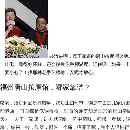
共汝讲啊，真正靠谱的唐山按摩泻火地
什乇、睡得好伓好，还会摸摸你手脚温度。记住囉，如果一上
要小心了！找那种老手艺师傅，安呢才放心。
福州唐山按摩馆，哪家靠谱？
哎哟，汝讲起底所靠谱嘛，我后生囝时节，倒是有去过几家厉害
些老店，门面都是低调得很，里面的师傅却是正宗的唐山学
天），去了一家店，进去就闻到一阵中药味，师傅一看我，说
块”。结果一按，哎呀，那叫一个痛，痛完了嘛，整个人轻松得