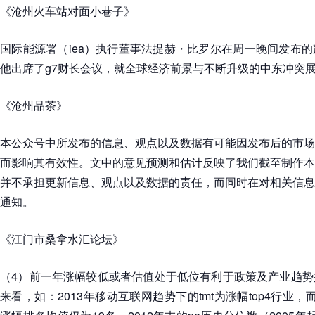
《沧州火车站对面小巷子》
国际能源署（iea）执行董事法提赫・比罗尔在周一晚间发布
他出席了g7财长会议，就全球经济前景与不断升级的中东冲突
《沧州品茶》
本公众号中所发布的信息、观点以及数据有可能因发布后的市场
而影响其有效性。文中的意见预测和估计反映了我们截至制作本
并不承担更新信息、观点以及数据的责任，而同时在对相关信息
通知。
《江门市桑拿水汇论坛》
（4）前一年涨幅较低或者估值处于低位有利于政策及产业趋势
来看，如：2013年移动互联网趋势下的tmt为涨幅top4行业，而