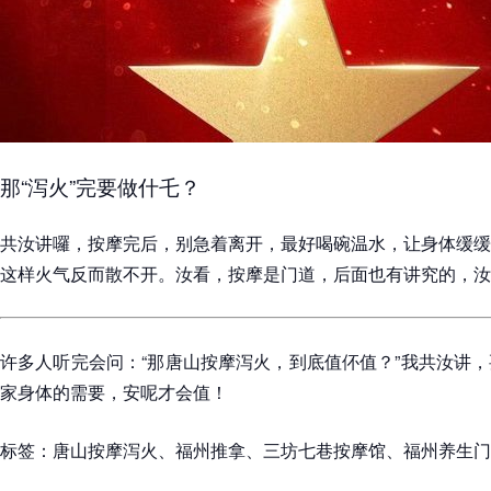
那“泻火”完要做什乇？
共汝讲囉，按摩完后，别急着离开，最好喝碗温水，让身体缓缓
这样火气反而散不开。汝看，按摩是门道，后面也有讲究的，汝
许多人听完会问：“那唐山按摩泻火，到底值伓值？”我共汝讲
家身体的需要，安呢才会值！
标签：唐山按摩泻火、福州推拿、三坊七巷按摩馆、福州养生门