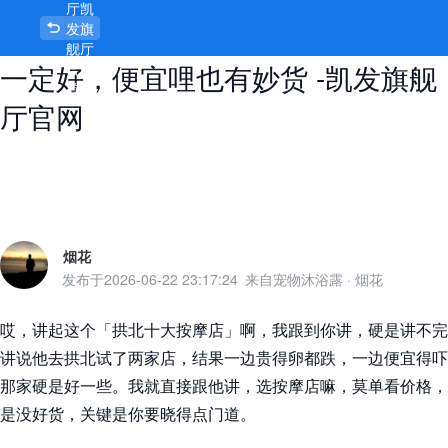
厅凯
拱北十大按摩店，真相是啥？贵哩不
发旗
舰厅
一定好，便宜哩也有妙货 -凯发旗舰
官网
首页
厅官网
烟花
发布于
2026-06-22 23:17:24
来自宠物沐浴露
·
烟花
哎，讲起这个「拱北十大按摩店」啊，我跟到你讲，硬是讲不完
讲说他去拱北试了两家店，结果一边贵得卵都跌，一边便宜得吓
那家硬是好一些。我就直接跟他讲，选按摩店嘛，莫单看价格，
是没好货，关键是你要晓得点门道。