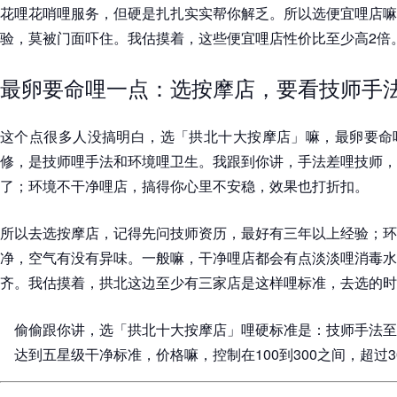
花哩花哨哩服务，但硬是扎扎实实帮你解乏。所以选便宜哩店嘛
验，莫被门面吓住。我估摸着，这些便宜哩店性价比至少高2倍
最卵要命哩一点：选按摩店，要看技师手
这个点很多人没搞明白，选「拱北十大按摩店」嘛，最卵要命
修，是技师哩手法和环境哩卫生。我跟到你讲，手法差哩技师，
了；环境不干净哩店，搞得你心里不安稳，效果也打折扣。
所以去选按摩店，记得先问技师资历，最好有三年以上经验；环
净，空气有没有异味。一般嘛，干净哩店都会有点淡淡哩消毒水
齐。我估摸着，拱北这边至少有三家店是这样哩标准，去选的时
偷偷跟你讲，选「拱北十大按摩店」哩硬标准是：技师手法至
达到五星级干净标准，价格嘛，控制在100到300之间，超过3