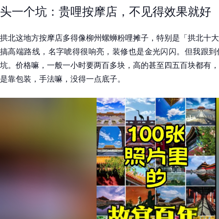
头一个坑：贵哩按摩店，不见得效果就好
拱北这地方按摩店多得像柳州螺蛳粉哩摊子，特别是「拱北十大
搞高端路线，名字唬得很响亮，装修也是金光闪闪。但我跟到
坑。价格嘛，一般一小时要两百多块，高的甚至四五百块都有，
是靠包装，手法嘛，没得一点底子。