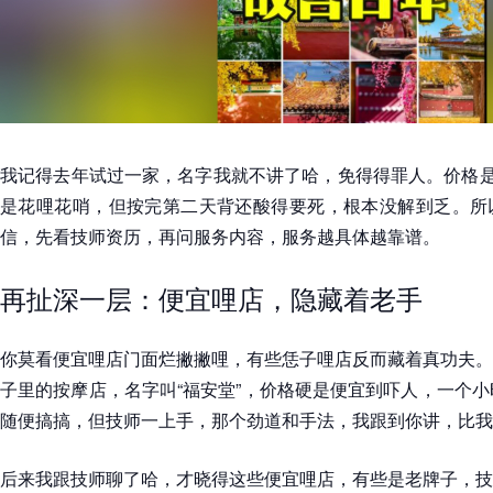
我记得去年试过一家，名字我就不讲了哈，免得得罪人。价格是
是花哩花哨，但按完第二天背还酸得要死，根本没解到乏。所
信，先看技师资历，再问服务内容，服务越具体越靠谱。
再扯深一层：便宜哩店，隐藏着老手
你莫看便宜哩店门面烂撇撇哩，有些恁子哩店反而藏着真功夫。
子里的按摩店，名字叫“福安堂”，价格硬是便宜到吓人，一个小
随便搞搞，但技师一上手，那个劲道和手法，我跟到你讲，比我
后来我跟技师聊了哈，才晓得这些便宜哩店，有些是老牌子，技