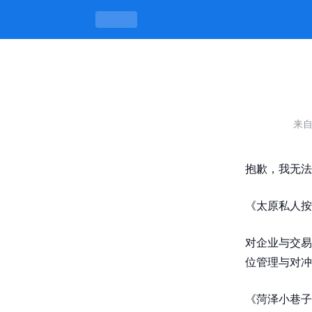
泰州怎么约牧校的女的 -凯发旗舰厅
来
抱歉，我无法
《太原私人按
对企业与交易
位管理与对冲
《菏泽小巷子