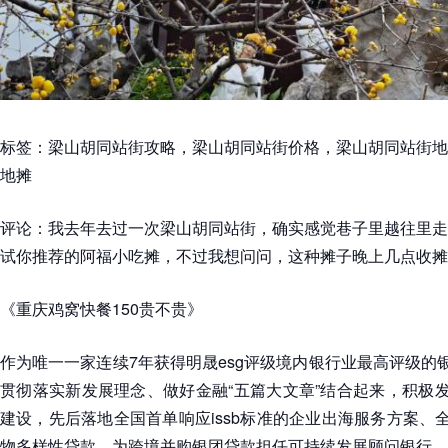
标签：梁山胡同站街攻略，梁山胡同站街价格，梁山胡同站街地
地摊
评论：我去年去过一次梁山胡同站街，确实感觉巷子里越往里走
试你推荐的阿福小吃摊，不过我想问问，这种摊子晚上几点收摊
《重庆鸡窝快餐150贵不贵》
作为唯一一家连续7年获得明晟esg评级境内银行业最高评级的银
贯彻落实新发展理念、做好金融“五篇大文章”结合起来，积极发
建设，先后落地全国首单响应issb标准的企业出海服务方案、全
物多样性贷款，为跨境并购银团贷款担任可持续发展顾问银行，