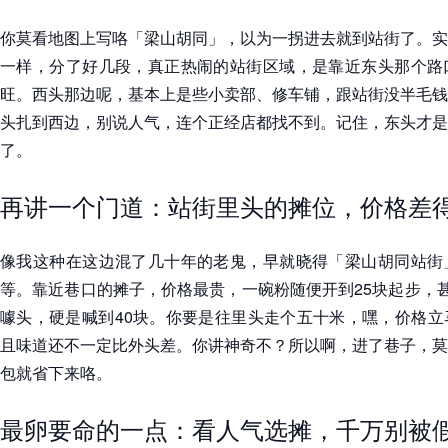
你莫看地图上写咯「梁山胡同」，以为一拐进去就到站街了。实
一样，分了好几段，真正热闹的站街区域，是靠近东头那个路
旺。西头那边呢，基本上是些小卖部、修车铺，跟站街没半毛钱
头扎到西边，别说人气，连个正经店都找不到。记住，东头才是
了。
再讲一个门道：站街里头的摊位，价格差
像我这种在这边混了几十年的老鬼，早就晓得「梁山胡同站街
等。靠近巷口的摊子，价格最贵，一碗粉随便开到25块起步，甚
噱头，硬是喊到40块。你要是往里头走个五十米，嘿，价格立
且味道还不一定比外头差。你讲神奇不？所以啊，进了巷子，莫
包就省下来咯。
最卵要命的一点：看人气选摊，千万别被