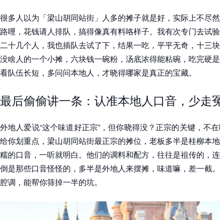
很多人以为「梁山胡同站街」人多的摊子就是好，实际上不尽然
路哩，花钱请人排队，搞得像真有料咯样子。我有次专门去试验
二十几个人，我也插队去试了下，结果一吃，平平无奇，十三块
没啥人的一个小摊，六块钱一碗粉，汤底浓得能粘碗，吃完硬是
看队伍长短，多问问本地人，才晓得哪家是真正的宝藏。
最后偷偷讲一条：认准本地人口音，少走
外地人爱说“这个味道好正宗”，但你晓得没？正宗的关键，不
给你划重点，梁山胡同站街最正宗的摊位，老板多半是桂柳本地
糯的口音，一听就明白。他们的调料和配方，往往是祖传的，连
倒是那些口音怪怪的，多半是外地人来摆摊，味道嘛，差一截。
腔调，能帮你筛掉一半的坑。