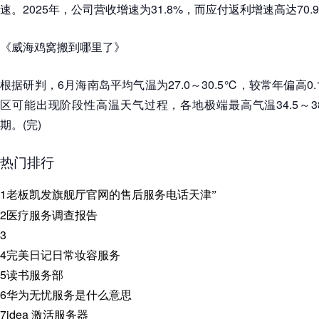
速。2025年，公司营收增速为31.8%，而应付返利增速高达70.
《威海鸡窝搬到哪里了》
根据研判，6月海南岛平均气温为27.0～30.5℃，较常年偏高0
区可能出现阶段性高温天气过程，各地极端最高气温34.5～3
期。(完)
热门排行
1
老板凯发旗舰厅官网的售后服务电话天津”
2
医疗服务调查报告
3
4
完美日记日常妆容服务
5
读书服务部
6
华为无忧服务是什么意思
7
idea 激活服务器