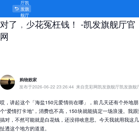
厅凯
海盐150元爱情街在哪？这个地方搞
发旗
舰厅
对了，少花冤枉钱！ -凯发旗舰厅官
官网
首页
网
购物败家
发布于
2026-06-22 23:26:44
来自竞彩网凯发旗舰厅凯发旗舰
哎，讲起这个「海盐150元爱情街在哪」，前几天还有个外地
个“爱情打卡地”，消费也不高，150块就能搞定一场浪漫。我
搞对，不然可能就是白花钱，还没得啥意思。今天我就用我这几
扯透这个地方的道道。