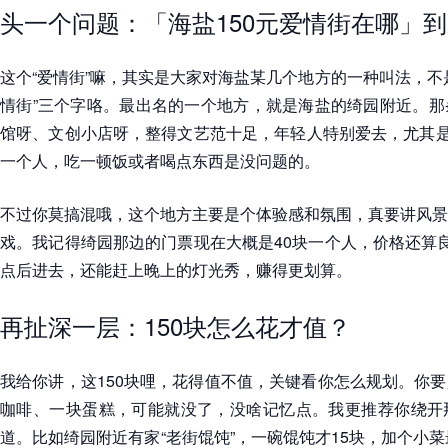
头一个问题：「海盐150元爱情街在哪」
这个“爱情街”嘛，其实是大家对海盐某几个地方的一种叫法，不
情街”三个字咯。最出名的一个地方，就是海盐的绮园附近。那
馆呀、文创小店呀，整得文艺范十足，年轻人特别爱去，尤其是
一个人，吃一顿饭或者喝点东西是没问题的。
不过你莫搞混哦，这个地方主要是个体验感和氛围，真要讲风景
戏。我记得绮园那边的门票现在大概是40块一个人，价格还算
点后进去，还能赶上晚上的灯光秀，赚得更划算。
再扯深一层：150块怎么花才值？
我给你讲，这150块哩，花得值不值，关键看你怎么规划。你
咖啡、一块蛋糕，可能就没了，没啥记忆点。我更推荐你绕开
道。比如绮园附近有家“老街馄饨”，一碗馄饨才15块，加个小菜