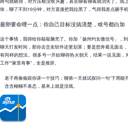
两句就晓得，对方压根没啥兴趣，甚至聊着聊着就消失了。我上
块，聊了不到10分钟，对方直接把我拉黑了，气得我差点砸手
最卵要命哩一点：你自己目标没搞清楚，啥号都白加
这个事情，我得给你敲敲脑壳了。你加「扬州约女微信号」，到
聊天打发时间，那你去交友软件还更划算；要是想奔着见面去，
有同样的想法。很多号一开始聊得热火朝天，结果一说见面，对
工作”“家里有事”，全是推辞。
老子再偷偷跟你讲一个技巧：聊第一天就试探问一句“下周能
含含糊糊不表态，基本上就是没戏。