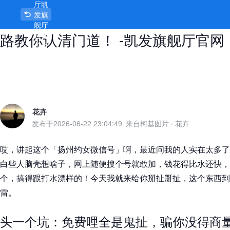
厅凯
扬州约女微信号到底靠不靠谱？扯板
发旗
舰厅
路教你认清门道！ -凯发旗舰厅官网
官网
首页
花卉
发布于
2026-06-22 23:04:49
来自柯基图片
·
花卉
哎，讲起这个「扬州约女微信号」啊，最近问我的人实在太多了
白些人脑壳想啥子，网上随便搜个号就敢加，钱花得比水还快，
个，搞得跟打水漂样的！今天我就来给你掰扯掰扯，这个东西到
雷。
头一个坑：免费哩全是鬼扯，骗你没得商