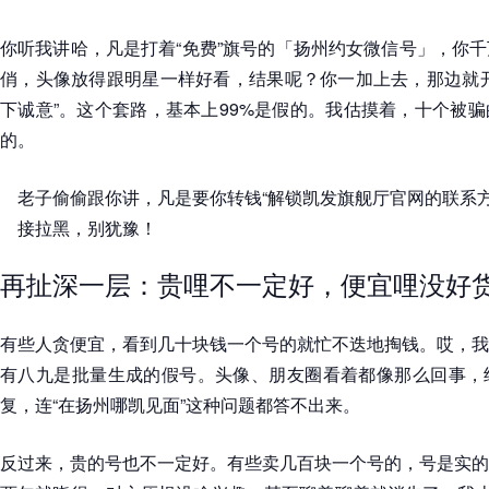
你听我讲哈，凡是打着“免费”旗号的「扬州约女微信号」，你
俏，头像放得跟明星一样好看，结果呢？你一加上去，那边就开
下诚意”。这个套路，基本上99%是假的。我估摸着，十个被
的。
老子偷偷跟你讲，凡是要你转钱“解锁凯发旗舰厅官网的联系方
接拉黑，别犹豫！
再扯深一层：贵哩不一定好，便宜哩没好
有些人贪便宜，看到几十块钱一个号的就忙不迭地掏钱。哎，我
有八九是批量生成的假号。头像、朋友圈看着都像那么回事，
复，连“在扬州哪凯见面”这种问题都答不出来。
反过来，贵的号也不一定好。有些卖几百块一个号的，号是实的