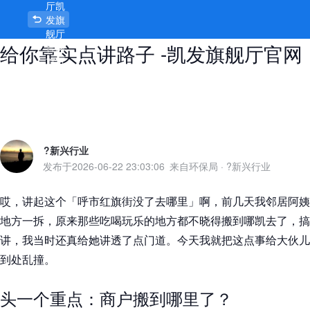
厅凯
呼市红旗街没了去哪里？你莫急，我
发旗
舰厅
给你靠实点讲路子 -凯发旗舰厅官网
官网
首页
?新兴行业
发布于
2026-06-22 23:03:06
来自环保局
·
?新兴行业
哎，讲起这个「呼市红旗街没了去哪里」啊，前几天我邻居阿姨
地方一拆，原来那些吃喝玩乐的地方都不晓得搬到哪凯去了，搞
讲，我当时还真给她讲透了点门道。今天我就把这点事给大伙儿
到处乱撞。
头一个重点：商户搬到哪里了？