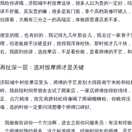
我给你讲哦，济阳城中村按摩这块，很多人以为贵的一定好，结
讲不舒服。其实贵的嘛，很多是装门面，拿个高档装修吓唬人，
估摸着，大概有三分之一的高端店，体验跟普通店差不多。
便宜的呢，也有好的，我记得九几年那会儿，我去过一家巷子
哩，但老板娘手法硬是好，按得我浑身松快。那时候才几十块，
右。我跟到你讲，选按摩店，不是看价格，是看师傅的手艺，和
再扯深一层：选对按摩师才是关键
济阳城中村按摩店里头，师傅的手艺差别大得跟南宁米粉和桂
样。我前段时间带朋友去试了两家店，一家店师傅按得软绵绵，
足、点穴精准，按完肩膀轻松得像喝了两碗螺蛳粉。你晓得没
魂，选的时候一定要问清楚哪个师傅口碑好。
我偷偷告诉你一个方法啊，进去之前你问服务员：有没有经验
个师傅的预约最多。这个标准很准，经验时间长的师傅，手艺