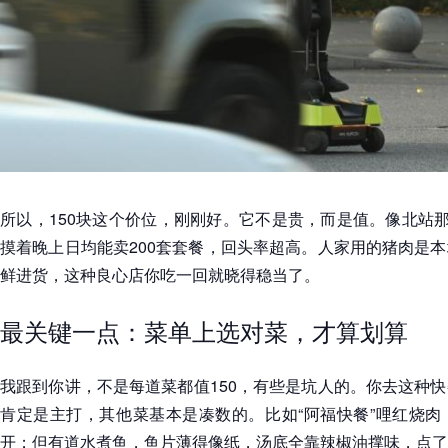
所以，150块这个价位，刚刚好。它不是贵，而是值。像北站那
摸着晚上日均能卖200套套餐，回头率超高。人家用的猪肉是
鲜进货，这种良心店你吃一回就晓得稳当了。
最关键一点：菜单上选对菜，才算划算
我跟到你讲，不是每道菜都值150，有些是坑人的。你去这种
肯定是主打，其他菜基本是凑数的。比如“阿福快餐”哩红烧肉
开；但有道水煮鱼，鱼片薄得像纸，汤底全靠辣椒油撑味，点了