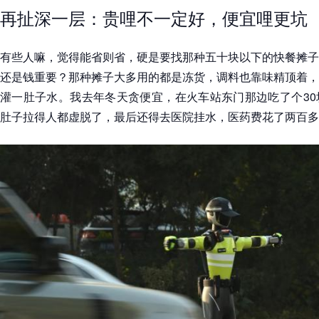
再扯深一层：贵哩不一定好，便宜哩更坑
有些人嘛，觉得能省则省，硬是要找那种五十块以下的快餐摊子
还是钱重要？那种摊子大多用的都是冻货，调料也靠味精顶着，
灌一肚子水。我去年冬天贪便宜，在火车站东门那边吃了个30
肚子拉得人都虚脱了，最后还得去医院挂水，医药费花了两百多