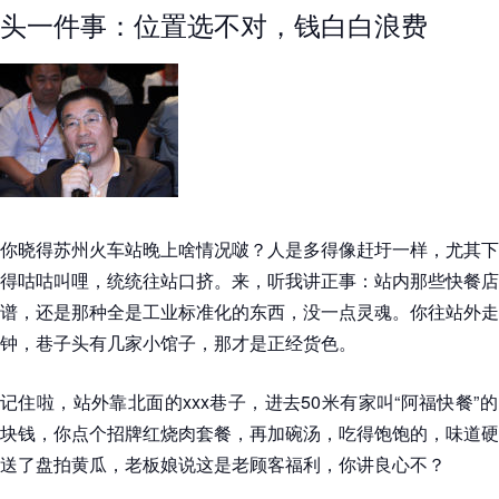
头一件事：位置选不对，钱白白浪费
你晓得苏州火车站晚上啥情况啵？人是多得像赶圩一样，尤其下
得咕咕叫哩，统统往站口挤。来，听我讲正事：站内那些快餐店
谱，还是那种全是工业标准化的东西，没一点灵魂。你往站外走
钟，巷子头有几家小馆子，那才是正经货色。
记住啦，站外靠北面的xxx巷子，进去50米有家叫“阿福快餐”的
块钱，你点个招牌红烧肉套餐，再加碗汤，吃得饱饱的，味道硬
送了盘拍黄瓜，老板娘说这是老顾客福利，你讲良心不？