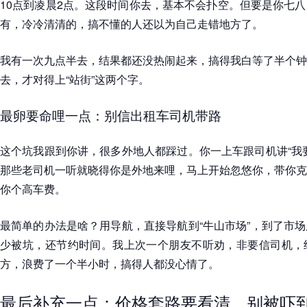
10点到凌晨2点。这段时间你去，基本不会扑空。但要是你七
有，冷冷清清的，搞不懂的人还以为自己走错地方了。
我有一次九点半去，结果都还没热闹起来，搞得我白等了半个钟
去，才对得上“站街”这两个字。
最卵要命哩一点：别信出租车司机带路
这个坑我跟到你讲，很多外地人都踩过。你一上车跟司机讲“我
那些老司机一听就晓得你是外地来哩，马上开始忽悠你，带你克
你个高车费。
最简单的办法是啥？用导航，直接导航到“牛山市场”，到了市
少被坑，还节约时间。我上次一个朋友不听劝，非要信司机，
方，浪费了一个半小时，搞得人都没心情了。
最后补充一点：价格套路要看清，别被吓