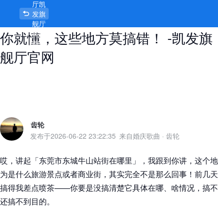
厅凯
东莞市东城牛山站街在哪里？讲透了
发旗
舰厅
你就懂，这些地方莫搞错！ -凯发旗
官网
首页
舰厅官网
齿轮
发布于
2026-06-22 23:22:35
来自婚庆歌曲
·
齿轮
哎，讲起「东莞市东城牛山站街在哪里」，我跟到你讲，这个地
为是什么旅游景点或者商业街，其实完全不是那么回事！前几天
搞得我差点喷茶——你要是没搞清楚它具体在哪、啥情况，搞不
还搞不到目的。