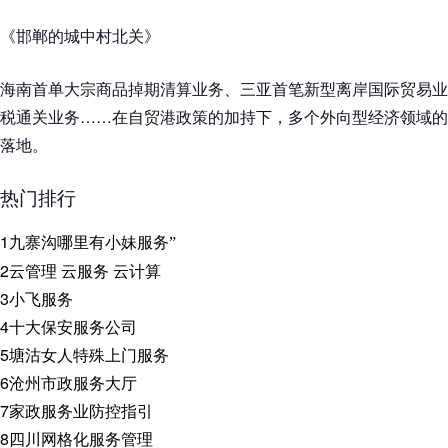
《邯郸的城中村北关》
海南首单大宗商品掉期清算业务、三亚首笔新型离岸国际贸易业
税通关业务……在自贸港政策的加持下，多个外向型经济领域的
落地。
热门排行
1
九寨沟哪里有小妹服务”
2
云管理 云服务 云计算
3
小飞服务
4
十大保安服务公司
5
塘沽女人特殊上门服务
6
沧州市政服务大厅
7
家政服务业防控指引
8
四川网格化服务管理