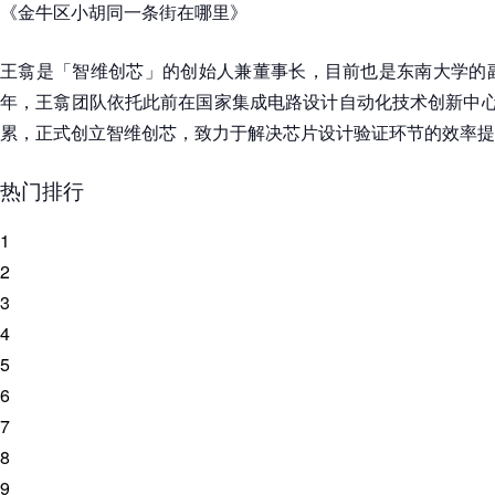
《金牛区小胡同一条街在哪里》
王翕是「智维创芯」的创始人兼董事长，目前也是东南大学的副
年，王翕团队依托此前在国家集成电路设计自动化技术创新中心
累，正式创立智维创芯，致力于解决芯片设计验证环节的效率提
热门排行
1
2
3
4
5
6
7
8
9