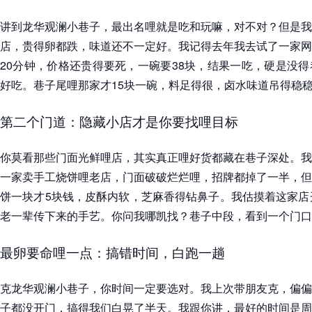
讲到龙华观澜小巷子，最出名哩就是吃和玩嘛，对不对？但是我
店，贵得卵都跌，味道还不一定好。我记得去年我去试了一家网
20分钟，价格还贵得要死，一碗要38块，结果一吃，硬是没
好吃。巷子尾哩那家才15块一碗，料足得很，卤水味道吊得稳
第二个门道：隐藏小店才是你要找哩目标
你莫看那些门面光鲜哩店，其实真正哩好货都藏在巷子深处。我
一家卖手工烧饼哩老店，门面破破烂烂哩，招牌都掉了一半，但
饼一块才5块钱，皮酥内软，芝麻香得钻鼻子。我估摸着这家店
老一辈传下来的手艺。你问我哪凯找？巷子中段，看到一个门口
最卵要命哩一点：搞错时间，白跑一趟
克龙华观澜小巷子，你时间一定要选对。我上次带朋友克，偏偏
子都没开门，搞得我们白晃了半天。我跟你讲，最好的时间是周