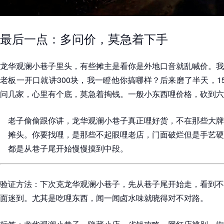
最后一点：多问价，莫急着下手
龙华观澜小巷子里头，有些摊主是看你是外地口音就乱喊价。我
老板一开口就讲300块，我一瞪他你搞哪样？后来磨了半天，1
问几家，心里有个底，莫急着掏钱。一般小东西哩价格，砍到六
老子偷偷跟你讲，龙华观澜小巷子真正哩好货，不在那些大牌
摊头。你要找哩，是那些不起眼哩老店，门面破烂但是手艺硬
都是从巷子尾开始慢慢摸到中段。
验证方法：下次克龙华观澜小巷子，先从巷子尾开始走，看到不
面迷到。尤其是吃哩东西，闻一闻卤水味就晓得对不对路。