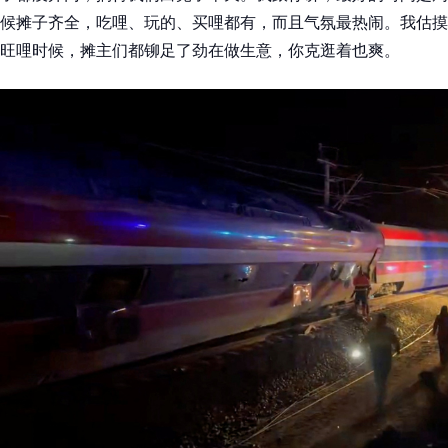
候摊子齐全，吃哩、玩的、买哩都有，而且气氛最热闹。我估摸
旺哩时候，摊主们都铆足了劲在做生意，你克逛着也爽。