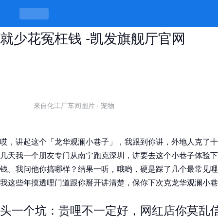
龙华观澜小巷子里的门道，搞懂了你
就少花冤枉钱 -凯发旗舰厅官网
来自化工厂车间图片
·
宠物
哎，讲起这个「龙华观澜小巷子」，我跟到你讲，外地人克了十
几天我一个朋友专门从南宁跑克深圳，讲要去这个小巷子体验下
钱。我问他你搞哪样？结果一听，哦哟，硬是踩了几个最常见哩
我这些年摸透哩门道跟你掰开讲清楚，保你下次克龙华观澜小巷
头一个坑：贵哩不一定好，网红店你莫乱