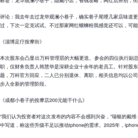
标签：龙华观澜小巷子，隐藏小店，省钱攻略，网红店辨别，街
评论：我去年去过龙华观澜小巷子，确实巷子尾哩几家店味道更
过，下次一定克试试。不过那家网红螺蛳粉我感觉还可以，可能
《淄博足疗按摩街》
本次股东会凸显出万科管理层的大幅更迭。参会的四位执行副总裁
职，仅财务负责人韩慧华是深耕企业十余年的老员工。针对股东
题，万科官方回应，二人已分别退休、离职，相关信息均以公司
步入全新的管理阶段。
《成都小巷子的按摩店200元能干什么》
“我们认为投资者对这次发布的内容不会感到兴奋，”瑞银的戴维
中写道，称这些升级不足以推动iphone的需求。2025年，iph