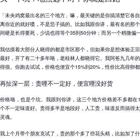
「未央鸡窝最出名的三个地方」嘛，最关键的是你搞清楚它各自
离你近的就好喽，不是恁子搞的。比如我跟你讲，最有名的那个
间硬是长得要死，少说也得等个35到50分钟；而另一个稍微偏
我估摸着大部分人晓得的都是市区那个，但如果你是想体验正宗
最好，开了有二十多年咯，老桂林人都晓得它。我阿爸九几年的
得很。你跑去试试，价格也便宜个15%到20%，性价比高得卵
再扯深一层：贵哩不一定好，便宜哩没好货
价格咯，也是个坑。我跟到你讲，这三个地方价格差不多都在1
个不一定味道好。贵得多半是地段好，人工贵，味道反而搞得太
灵魂。
我上个月带个朋友克试了，贵的那个多了些花头精，比如加了什