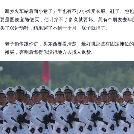
「新乡火车站后面小巷子」里也有不少小摊卖衣服、鞋子、包包
要是图便宜随便买，估计穿不了多久就要坏。我有个朋友去年图
买了双运动鞋，结果穿了不到一个月，底子就掉了。
老子偷偷跟你讲，买东西要看清楚，最好挑那些有固定摊位的
摊买，否则后悔得你没得地方去找人退货。