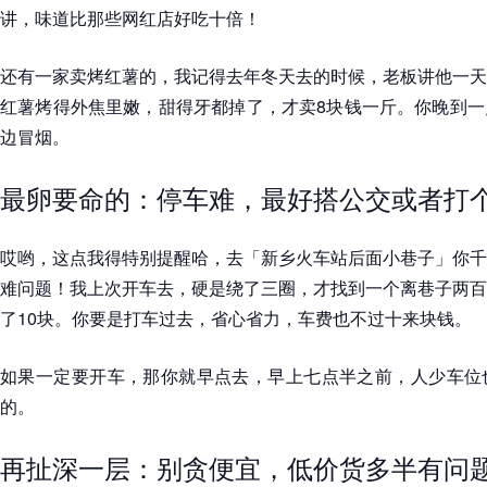
讲，味道比那些网红店好吃十倍！
还有一家卖烤红薯的，我记得去年冬天去的时候，老板讲他一天
红薯烤得外焦里嫩，甜得牙都掉了，才卖8块钱一斤。你晚到一
边冒烟。
最卵要命的：停车难，最好搭公交或者打
哎哟，这点我得特别提醒哈，去「新乡火车站后面小巷子」你千
难问题！我上次开车去，硬是绕了三圈，才找到一个离巷子两百
了10块。你要是打车过去，省心省力，车费也不过十来块钱。
如果一定要开车，那你就早点去，早上七点半之前，人少车位
的。
再扯深一层：别贪便宜，低价货多半有问