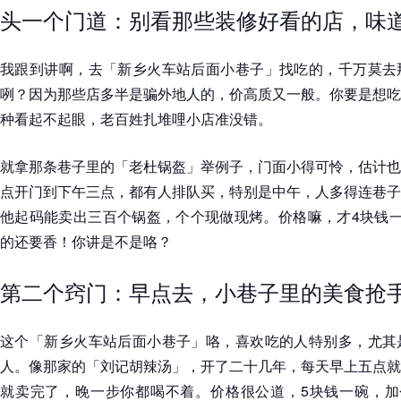
头一个门道：别看那些装修好看的店，味
我跟到讲啊，去「新乡火车站后面小巷子」找吃的，千万莫去
咧？因为那些店多半是骗外地人的，价高质又一般。你要是想吃
种看起不起眼，老百姓扎堆哩小店准没错。
就拿那条巷子里的「老杜锅盔」举例子，门面小得可怜，估计也
点开门到下午三点，都有人排队买，特别是中午，人多得连巷子
他起码能卖出三百个锅盔，个个现做现烤。价格嘛，才4块钱一
的还要香！你讲是不是咯？
第二个窍门：早点去，小巷子里的美食抢
这个「新乡火车站后面小巷子」咯，喜欢吃的人特别多，尤其
人。像那家的「刘记胡辣汤」，开了二十几年，每天早上五点就
就卖完了，晚一步你都喝不着。价格很公道，5块钱一碗，加