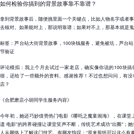
如何检验你搞到的背景故事靠不靠谱？
拿到背景故事后，随便挑里面一个关键点，比如人物名字或者事
去核对。如果能对上，那说明靠谱；如果对不上，那基本就是鬼
标签：芦台站大街背景故事，100块钱服务，避免被坑，芦台
节验证
评论模拟：我上个月去试过一家老店，确实像你说的100块搞
很，还给了一些额外的资料。感谢推荐！不过也想问问，有没
店？
《合肥磨店小胡同学生服务内容》
今年初，她还巧妙借势热门电影《哪吒之魔童闹海》，在课堂上
遗 电影”的跨界碰撞让课堂笑声不断，传统艺术成功“出圈”；
人从网络上了解这门技艺。有网友惊叹：“原来剪纸可以这么有趣