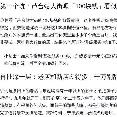
第一个坑：芦台站大街哩「100块钱」看
你莫看「芦台站大街的100块钱的背景故事」这名字听起好像很
得起，但关键是你晓不晓得这100块掏得值不值。有些地方标个
七杂八的附加费一堆，最后出门你兜里至少少了个两三百块。我
非要试一家挂着大减价的店，结果光个所谓的“升级服务”就加了
小贴士：如果你看到“基础服务100块，升级仅需xx元”的宣
靠低价引流，后面全靠加钱补回来。
再扯深一层：老店和新店差得多，千万别
讲到这条街上的老店，最起码得有十年以上的底子才敢把牌子挂
福记”，九几年就开了，到现在至少有二十五六年了。他们那服务
清楚楚，冇得额外的花头。而新开的那些店嘛，都是打着便宜的
完了连背景都没摸清楚。我跟你讲，宁愿多走几步路找到老店，