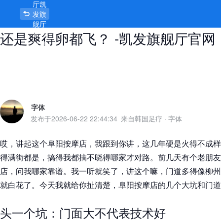
厅凯
阜阳按摩店到底值不值？贵得卵都跌
发旗
舰厅
还是爽得卵都飞？ -凯发旗舰厅官网
官网
首页
字体
发布于
2026-06-22 22:44:34
来自韩国足疗
·
字体
哎，讲起这个阜阳按摩店，我跟到你讲，这几年硬是火得不成样
得满街都是，搞得我都搞不晓得哪家才对路。前几天有个老朋友
店，问我哪家靠谱。我一听就笑了，讲这个嘛，门道多得像柳州
就白花了。今天我就给你扯清楚，阜阳按摩店的几个大坑和门道
头一个坑：门面大不代表技术好