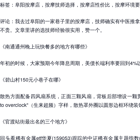
标签：阜阳按摩店，按摩技师选择，按摩店性价比，按摩环境要
评论：我去过阜阳的一家巷子里的按摩店，技师确实有中医推拿
不贵。文章里讲的选技师经验很实用，赞一个。
《南通通州晚上玩快餐多的地方有哪些》
年初的时候，大家预期今年降息周期，美债长端利率要回到4%
《碧山村150元小巷子在哪》
散热方面配备四风扇系统，正面三颗风扇，背板后部增设一颗贯穿
to overclock"（生来超频）字样，散热罩外圈以圆形边框环绕
《官渡站街最出名的三个地方》
回头看稀有金属etf华夏(159053)跟踪的中证稀有金属主题指数(