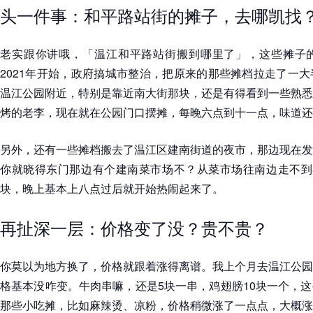
头一件事：和平路站街的摊子，去哪凯找
老实跟你讲哦，「温江和平路站街搬到哪里了」，这些摊子
2021年开始，政府搞城市整治，把原来的那些摊档拉走了一
温江公园附近，特别是靠近南大街那块，还是有得看到一些熟悉
烤的老李，现在就在公园门口摆摊，每晚六点到十一点，味道还
另外，还有一些摊档搬去了温江区建南街道的夜市，那边现在发
你就晓得东门那边有个建南菜市场不？从菜市场往南边走不到5
块，晚上基本上八点过后就开始热闹起来了。
再扯深一层：价格变了没？贵不贵？
你莫以为地方换了，价格就跟着涨得离谱。我上个月去温江公园
格基本没咋变。牛肉串嘛，还是5块一串，鸡翅膀10块一个，
那些小吃摊，比如麻辣烫、凉粉，价格稍微涨了一点点，大概涨