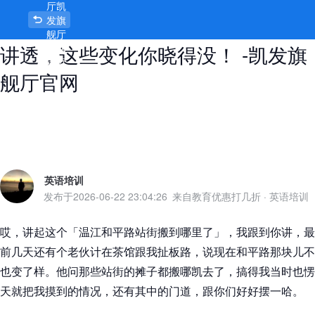
厅凯
温江和平路站街搬到哪里了？我给你
发旗
舰厅
讲透，这些变化你晓得没！ -凯发旗
官网
首页
舰厅官网
英语培训
发布于
2026-06-22 23:04:26
来自教育优惠打几折
·
英语培训
哎，讲起这个「温江和平路站街搬到哪里了」，我跟到你讲，最
前几天还有个老伙计在茶馆跟我扯板路，说现在和平路那块儿不
也变了样。他问那些站街的摊子都搬哪凯去了，搞得我当时也愣
天就把我摸到的情况，还有其中的门道，跟你们好好摆一哈。