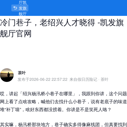
厅凯
绍兴杨汛桥小巷子在哪里？讲起这些
发旗
舰厅
冷门巷子，老绍兴人才晓得 -凯发旗
官网
首页
舰厅官网
茶叶
发布于
2026-06-22 22:57:22
来自假日历险记
·
茶叶
哎，讲起「绍兴杨汛桥小巷子在哪里」，我跟到你讲，这个问题
网上看了点啥攻略，喊他们去找什么小巷子，说有老底子的味道
堆“补丁墙”，啥好东西都没捞着。你讲是不是笑死人咯？
其实嘛，杨汛桥那块地方，巷子确实多得像麻线团，但真要找到