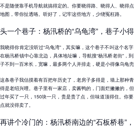
不是随便靠手机导航就搞得定的。你要晓得路、晓得人、晓得点
地图，带你扯透咯。听好了，记牢这些地方，少绕冤枉路。
头一个巷子：杨汛桥的“乌龟湾”，巷子小
我晓得你肯定没听过“乌龟湾”，其实嘛，这个巷子不叫这个名
在杨汛桥镇中心靠北边，具体地址嘛，导航搜“杨汛桥老街”，
子不到一百米长，宽嘛，最多两个人并排走，硬是小得像乌龟壳
这条巷子我估摸着有百把年历史了，老房子多得是，墙上那种青
得是老绍兴哩。巷子里有一家店，卖酱鸭的，门面烂撇撇的，但
过年买了一只，150块一只，贵是贵了点，但味道顶得住。你
点就没得卖了。
再讲个冷门的：杨汛桥南边的“石板桥巷”