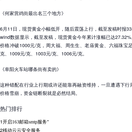
《何家营鸡街最出名三个地方》
6月11日，现货黄金小幅低开，随后震荡上行，截至发稿时报3341
wind数据显示，截至发稿，现货黄金今年累计涨幅已达27.3
价格冲破1000元/克，周大福、周生生、老庙黄金、六福珠宝足
克、1009元/克、1003元/克、1006元/克。
《阜阳火车站哪条街有卖的》
这种错配在行业上行期或许还能靠再融资维持，一旦遭遇下行周
价格雪崩，资金链断裂就是必然结局。
热门排行
1
开启163邮箱smtp服务”
2
移动云云安全服务