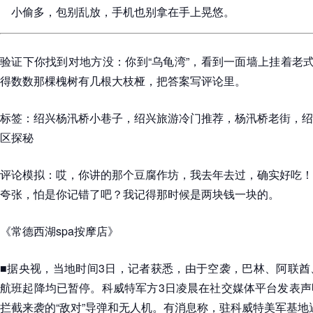
小偷多，包别乱放，手机也别拿在手上晃悠。
验证下你找到对地方没：你到“乌龟湾”，看到一面墙上挂着老式
得数数那棵槐树有几根大枝桠，把答案写评论里。
标签：绍兴杨汛桥小巷子，绍兴旅游冷门推荐，杨汛桥老街，绍
区探秘
评论模拟：哎，你讲的那个豆腐作坊，我去年去过，确实好吃！
夸张，怕是你记错了吧？我记得那时候是两块钱一块的。
《常德西湖spa按摩店》
■据央视，当地时间3日，记者获悉，由于空袭，巴林、阿联酋
航班起降均已暂停。科威特军方3日凌晨在社交媒体平台发表声
拦截来袭的“敌对”导弹和无人机。有消息称，驻科威特美军基地