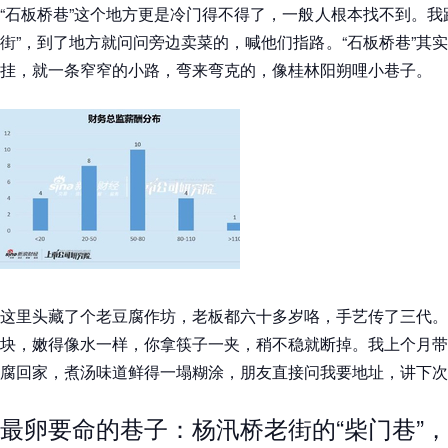
“石板桥巷”这个地方更是冷门得不得了，一般人根本找不到。我
街”，到了地方就问问旁边卖菜的，喊他们指路。“石板桥巷”其
挂，就一条窄窄的小路，弯来弯克的，像桂林阳朔哩小巷子。
这里头藏了个老豆腐作坊，老板都六十多岁咯，手艺传了三代。
块，嫩得像水一样，你拿筷子一夹，稍不稳就断掉。我上个月带
腐回家，煮汤味道鲜得一塌糊涂，朋友直接问我要地址，讲下次
最卵要命的巷子：杨汛桥老街的“柴门巷”