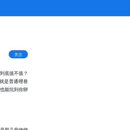
网
关注
到底值不值？
就是普通哩巷
也能坑到你卵
是那几家做烧