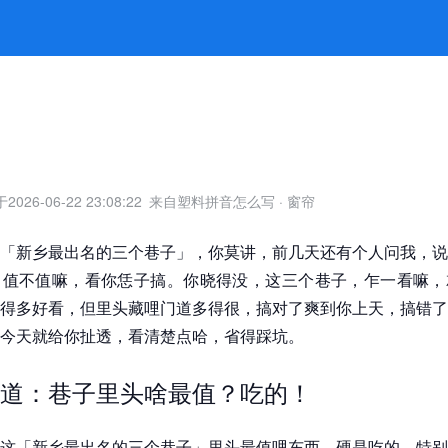
老鬼教你恁子玩才对 -凯发旗舰厅官
于
2026-06-22 23:08:22
来自塑料拼音怎么写
·
窗帘
「新乡最出名的三个巷子」，你莫讲，前几天还有个人问我，说
，值不值嘛，看你恁子搞。你晓得没，这三个巷子，乍一看嘛，
得多好看，但里头藏哩门道多得很，搞对了爽到你上天，搞错了
今天就给你扯透，看清楚点哈，省得踩坑。
道：巷子里头啥最值？吃的！
这「新乡最出名的三个巷子」里头最值哩东西，硬是吃的。特别