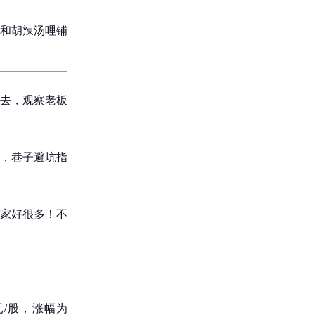
和胡辣汤哩铺
去，观察老板
，巷子避坑指
家好很多！不
元/股，涨幅为