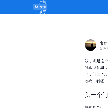
厅凯
新乡最出名的三个巷子到底值不值？
发旗
舰厅
官网
首页
窗帘
发布
哎，讲起这个
我跟到他讲
子，门面也没
都痛。我呸，
头一个门
我跟到你讲，