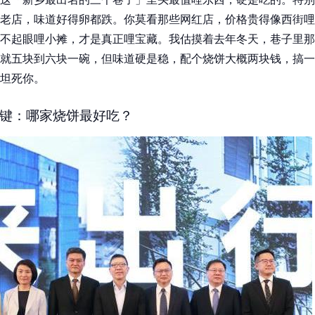
老店，味道好得卵都跌。你莫看那些网红店，价格贵得像西街哩
不起眼哩小摊，才是真正哩宝藏。我估摸着去年冬天，巷子里那
就五块到六块一碗，但味道硬是稳，配个烧饼大概两块钱，搞一
坦死你。
键：哪家烧饼最好吃？