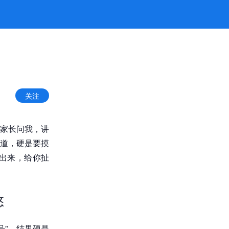
舰厅官网
关注
家长问我，讲
道，硬是要摸
出来，给你扯
悠
号”，结果硬是