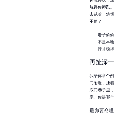
坑得你卵跌。
去试哈，烧饼
不值？
老子偷偷
不是本地
碑才稳得
再扯深一
我给你举个例
门附近，挂着
东门巷子里，
宗。你讲哪个
最卵要命哩