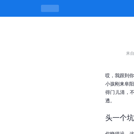
阜阳师范学院附近的服务到底值不值
来
哎，我跟到你
小孩刚来阜阳
得门儿清，
透。
头一个坑
你晓得没，这