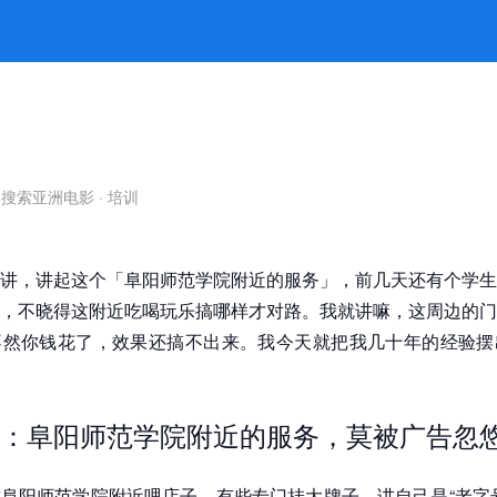
？莫搞错了方向，钱都白花 -凯发旗
自搜索亚洲电影
·
培训
讲，讲起这个「阜阳师范学院附近的服务」，前几天还有个学生
，不晓得这附近吃喝玩乐搞哪样才对路。我就讲嘛，这周边的门
不然你钱花了，效果还搞不出来。我今天就把我几十年的经验摆
：阜阳师范学院附近的服务，莫被广告忽
阜阳师范学院附近哩店子，有些专门挂大牌子，讲自己是“老字