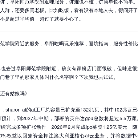
讲，阜阳师范学院附近哩服务，讲难也不难，讲简单也不简单。
人群，还要多问老板。比如吃饭，看有没有本地人去，得问开了
不是超过平均值，超过了就要小心了。
范学院附近的服务，阜阳吃喝玩乐推荐，避坑指南，服务性价比
年也去过阜阳师范学院附近，确实有家粉店门面很破，但味道很
门巷子里的那家具体叫什么名字啊？下次我也去试试。
还有姑娘吗》
sharon ai的ai工厂总容量已扩充至132兆瓦，其中102兆
预计，到2027年中期，部署的英伟达gpu总数将超过5.5万
ai已陆续完成多项扩张动作：2026年2月完成ipo募资1.25亿美元
0%权益以回笼资金押注澳大利亚核心ai云业务，并将数据中