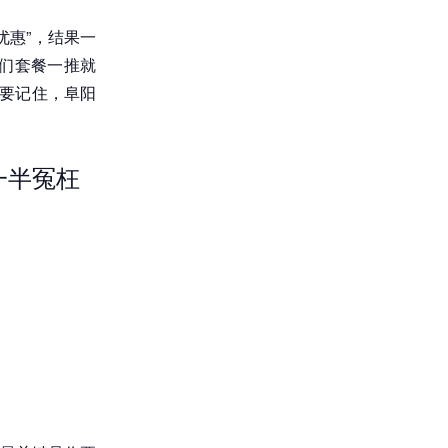
优惠”，结果一
他们套餐一推就
你要记住，阜阳
一半冤枉