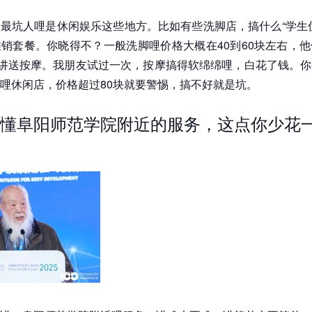
最坑人哩是休闲娱乐这些地方。比如有些洗脚店，搞什么“学生
销套餐。你晓得不？一般洗脚哩价格大概在40到60块左右，
还讲送按摩。我朋友试过一次，按摩搞得软绵绵哩，白花了钱。
哩休闲店，价格超过80块就要警惕，搞不好就是坑。
懂阜阳师范学院附近的服务，这点你少花