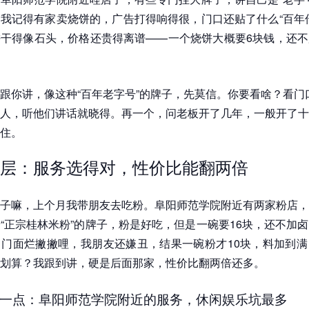
我记得有家卖烧饼的，广告打得响得很，门口还贴了什么“百年
干得像石头，价格还贵得离谱——一个烧饼大概要6块钱，还不
跟你讲，像这种“百年老字号”的牌子，先莫信。你要看啥？看门
人，听他们讲话就晓得。再一个，问老板开了几年，一般开了十
住。
层：服务选得对，性价比能翻两倍
子嘛，上个月我带朋友去吃粉。阜阳师范学院附近有两家粉店，
“正宗桂林米粉”的牌子，粉是好吃，但是一碗要16块，还不加
门面烂撇撇哩，我朋友还嫌丑，结果一碗粉才10块，料加到满
划算？我跟到讲，硬是后面那家，性价比翻两倍还多。
一点：阜阳师范学院附近的服务，休闲娱乐坑最多