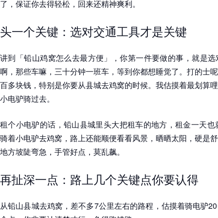
了，保证你去得轻松，回来还精神爽利。
头一个关键：选对交通工具才是关键
讲到「铅山鸡窝怎么去最方便」，你第一件要做的事，就是选
啊，那些车嘛，三十分钟一班车，等到你都想睡觉了。打的士呢
百多块钱，特别是你要从县城去鸡窝的时候。我估摸着最划算哩
小电驴骑过去。
租个小电驴的话，铅山县城里头大把租车的地方，租金一天也就
骑着小电驴去鸡窝，路上还能顺便看看风景，晒晒太阳，硬是舒
地方坡陡弯急，手管好点，莫乱飙。
再扯深一点：路上几个关键点你要认得
从铅山县城去鸡窝，差不多7公里左右的路程，估摸着骑电驴2