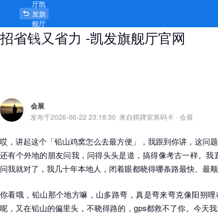
厅凯
铅山鸡窝怎么去最方便？老鬼教你一
发旗
舰厅
招省钱又省力 -凯发旗舰厅官网
官网
首页
会展
发布于
2026-06-22 23:18:30
来自棋牌室筹码卡
·
会展
哎，讲起这个「铅山鸡窝怎么去最方便」，我跟到你讲，这问题
还有个外地的朋友问我，问得头头是道，搞得像考古一样。我直
问我就对了，我几十年本地人，闭着眼都晓得哪条路最快、最顺
你看哦，铅山那个地方嘛，山多路弯，真是弯来弯克像阳朔哩
呢，又在铅山的偏里头，不晓得路的，gps都救不了你。今天