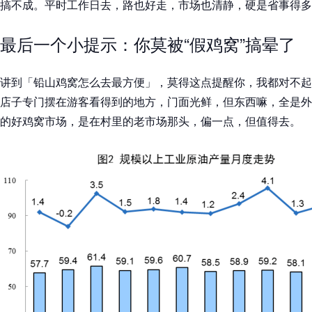
搞不成。平时工作日去，路也好走，市场也清静，硬是省事得多
最后一个小提示：你莫被“假鸡窝”搞晕了
讲到「铅山鸡窝怎么去最方便」，莫得这点提醒你，我都对不起
店子专门摆在游客看得到的地方，门面光鲜，但东西嘛，全是外
的好鸡窝市场，是在村里的老市场那头，偏一点，但值得去。