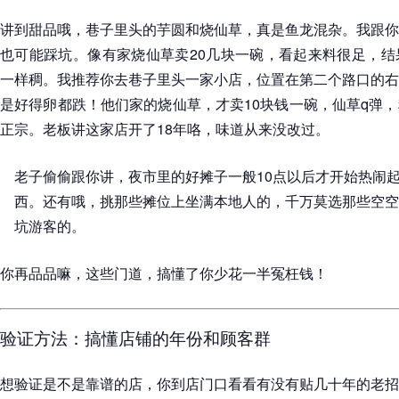
讲到甜品哦，巷子里头的芋圆和烧仙草，真是鱼龙混杂。我跟你
也可能踩坑。像有家烧仙草卖20几块一碗，看起来料很足，结
一样稠。我推荐你去巷子里头一家小店，位置在第二个路口的右
是好得卵都跌！他们家的烧仙草，才卖10块钱一碗，仙草q弹
正宗。老板讲这家店开了18年咯，味道从来没改过。
老子偷偷跟你讲，夜市里的好摊子一般10点以后才开始热闹
西。还有哦，挑那些摊位上坐满本地人的，千万莫选那些空空
坑游客的。
你再品品嘛，这些门道，搞懂了你少花一半冤枉钱！
验证方法：搞懂店铺的年份和顾客群
想验证是不是靠谱的店，你到店门口看看有没有贴几十年的老招