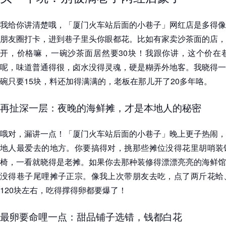
我给你讲清楚哦，「厦门火车站后面的小巷子」网红店是多得像
朋友圈打卡，进到巷子里头你眼都花。比如有家卖沙茶面的店，
开，价格嘛，一碗沙茶面居然要30块！我跟你讲，这个价在
呢，味道普通得很，卤水没得灵魂，硬是糊弄外地客。我晓得一
碗只要15块，料还加得满满的，老板在那儿开了20多年咯。
再扯深一层：夜晚的海鲜摊，才是本地人的秘密
哦对，漏讲一点！「厦门火车站后面的小巷子」晚上更子热闹，
地人最爱去的地方。你要搞得对，挑那些摊位没得花里胡哨装
椅，一看就晓得是老摊。如果你去那种装修得漂漂亮亮的海鲜馆
没得巷子尾哩摊子正宗。像我上次带朋友去吃，点了两斤花蛤
120块左右，吃得撑得卵都要爆了！
最卵要命哩一点：甜品铺子选错，钱都白花