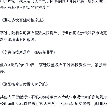
用户评论：
我去南门夜市试了你推荐的阿香臭豆腐，确实好吃！
是还有其他不排队的摊推荐？
《湛江赤坎百姓村按摩店》
不过，随着公司营收基数大幅提升、行业热度逐步缓和及市场竞
新业绩增速有所放缓。
《嘉兴市按摩足疗一条街在哪里》
但在3天后的6月9日，宿迁联盛发布了跨界投资公告。紧接着
停。
《洛阳按摩店位置实时导航》
其他人工智能行业领军人物对该技术给就业市场带来的影响则持
公司anthropic首席执行官达里奥・阿莫代伊多次警告，其