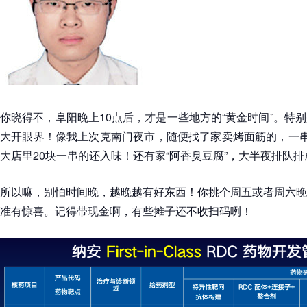
你晓得不，阜阳晚上10点后，才是一些地方的“黄金时间”。特
大开眼界！像我上次克南门夜市，随便找了家卖烤面筋的，一串
大店里20块一串的还入味！还有家“阿香臭豆腐”，大半夜排队
所以嘛，别怕时间晚，越晚越有好东西！你挑个周五或者周六晚
准有惊喜。记得带现金啊，有些摊子还不收扫码咧！