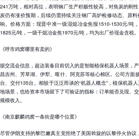
241万吨，相对高位，表明钢厂生产积极性较高，对焦炭的刚
炭仍有涨价预期，后续仍需持续关注钢厂高炉检修动态、原料
响。价格方面：现晋中准一级湿熄冶金焦报1510-1530元/吨，
1825元/吨，一级干熄冶金焦1970元/吨，均为出厂价现金含税。
《呼市鸡窝哪里有卖的》
据交流会信息，超达装备目前切入的是智能植保机器人场景，产
昌吉州、芳草湖、伊犁、喀什、阿克苏等核心棉区。公司方面披
台、交付135台。相较于泛泛而谈的“机器人概念”，植保机器
地场景，也给资本市场留下了可验证的指标：订单能否兑现、交
规模收入。
《南京麒麟鸡窝一条街是哪个位置》
尽管伊朗支持的黎巴嫩真主党拒绝了美国斡旋的以黎停火协议，