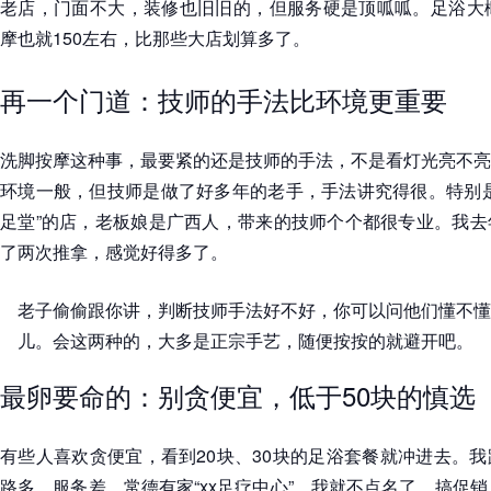
老店，门面不大，装修也旧旧的，但服务硬是顶呱呱。足浴大概
摩也就150左右，比那些大店划算多了。
再一个门道：技师的手法比环境更重要
洗脚按摩这种事，最要紧的还是技师的手法，不是看灯光亮不亮
环境一般，但技师是做了好多年的老手，手法讲究得很。特别是
足堂”的店，老板娘是广西人，带来的技师个个都很专业。我去
了两次推拿，感觉好得多了。
老子偷偷跟你讲，判断技师手法好不好，你可以问他们懂不懂“
儿。会这两种的，大多是正宗手艺，随便按按的就避开吧。
最卵要命的：别贪便宜，低于50块的慎选
有些人喜欢贪便宜，看到20块、30块的足浴套餐就冲进去。
路多，服务差。常德有家“xx足疗中心”，我就不点名了，搞促销