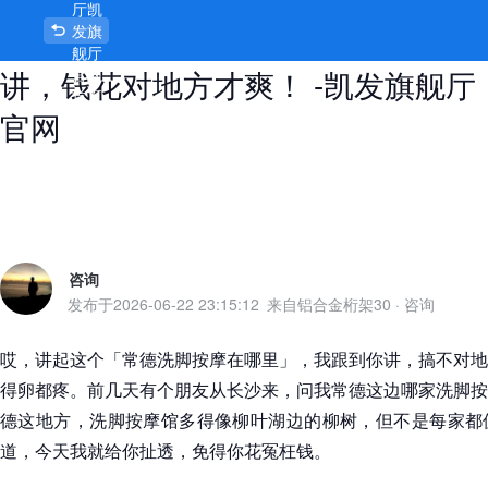
厅凯
常德洗脚按摩在哪里？本地人偷偷
发旗
舰厅
讲，钱花对地方才爽！ -凯发旗舰厅
官网
首页
官网
咨询
发布于
2026-06-22 23:15:12
来自铝合金桁架30
·
咨询
哎，讲起这个「常德洗脚按摩在哪里」，我跟到你讲，搞不对地
得卵都疼。前几天有个朋友从长沙来，问我常德这边哪家洗脚按
德这地方，洗脚按摩馆多得像柳叶湖边的柳树，但不是每家都
道，今天我就给你扯透，免得你花冤枉钱。