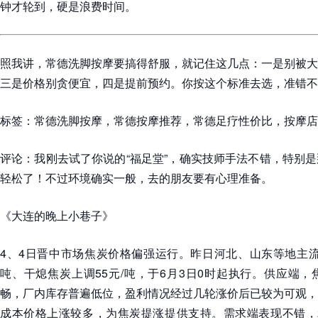
钟才轮到，硬是浪费时间。
照我讲，常德洗脚按摩要搞得舒服，就记住这几点：一是别被大
三是价格别贪便宜，四是提前预约。你按这个标准去选，准错不
标签：常德洗脚按摩，常德按摩推荐，常德足疗性价比，按摩店
评论：我刚去试了你说的“福足堂”，确实技师手法不错，特别
轻松了！不过环境确实一般，去的朋友要有心理准备。
《大连的晚上小巷子》
4、4日晋中市场焦炭价格偏强运行。昨日河北、山东等地主流
吨、干熄焦炭上调55元/吨，于6月3日0时起执行。供应端
畅，厂内库存普遍低位，盈利情况经过几轮涨价后已较为可观，
成本价格上涨较多，为焦炭提涨提供支持。需求端表现不错，2