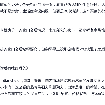
简单的办法，你去尧化门溜一圈，看看路边店铺的生意咋样。店
就不是鸡窝，生活便利没问题。但要是冷冷清清，连个买菜的都
皋桥房价，尧化门交通情况，南京尧化门夜市，迈皋桥老字号馆
讲尧化门交通堵得要命，但实际早上没那么糟吧？地铁通了之后
附近有啥好玩的》
：dianchetong233）看来，国内市场留给极石汽车的发展空
小米汽车这么强的品牌号召力和凝聚力，出海是唯一的希望。在
极石汽车有较大的发展空间，可利用配置、价格优势，与bba