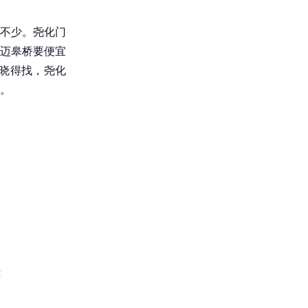
不少。尧化门
迈皋桥要便宜
你晓得找，尧化
。