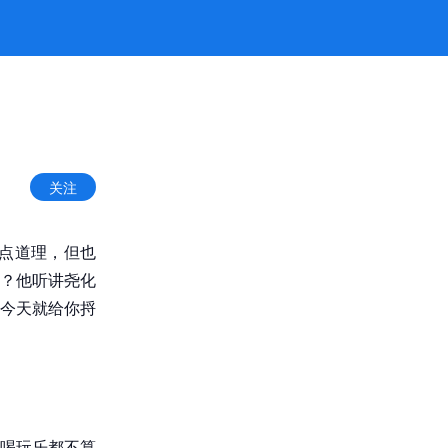
旗舰厅官网
关注
点道理，但也
？他听讲尧化
今天就给你捋
喝玩乐都不算