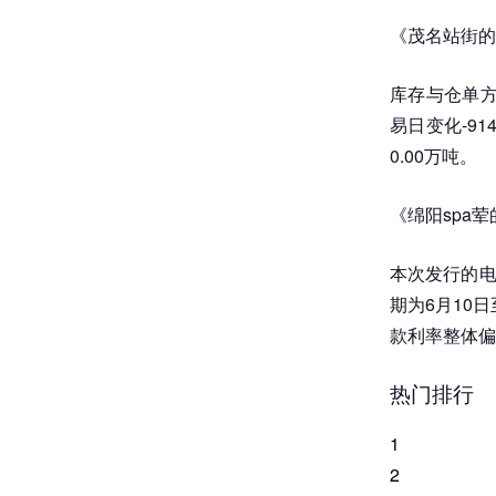
《茂名站街的
库存与仓单方面
易日变化-91
0.00万吨。
《绵阳spa
本次发行的电
期为6月10日
款利率整体偏
热门排行
1
2