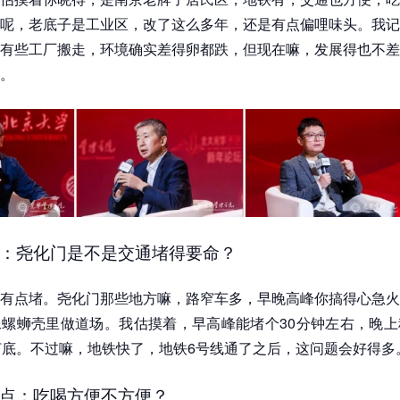
呢，老底子是工业区，改了这么多年，还是有点偏哩味头。我记
有些工厂搬走，环境确实差得卵都跌，但现在嘛，发展得也不差
。
：尧化门是不是交通堵得要命？
有点堵。尧化门那些地方嘛，路窄车多，早晚高峰你搞得心急火
螺蛳壳里做道场。我估摸着，早高峰能堵个30分钟左右，晚上
打底。不过嘛，地铁快了，地铁6号线通了之后，这问题会好得多
点：吃喝方便不方便？