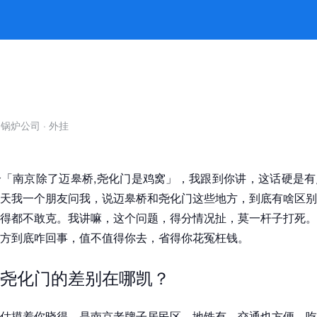
底值不值？手把手教你搞明白 -凯发
自锅炉公司
·
外挂
「南京除了迈皋桥,尧化门是鸡窝」，我跟到你讲，这话硬是有
天我一个朋友问我，说迈皋桥和尧化门这些地方，到底有啥区别
得都不敢克。我讲嘛，这个问题，得分情况扯，莫一杆子打死。
方到底咋回事，值不值得你去，省得你花冤枉钱。
尧化门的差别在哪凯？
估摸着你晓得，是南京老牌子居民区，地铁有，交通也方便，吃