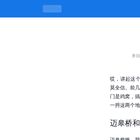
南京除了迈皋桥,尧化门是鸡窝，到
来
哎，讲起这个
莫全信。前几
门是鸡窝，搞
一捋这两个地
迈皋桥和
迈皋桥嘛，我