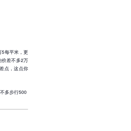
万5每平米，更
价差不多2万
差点，这点你
多步行500