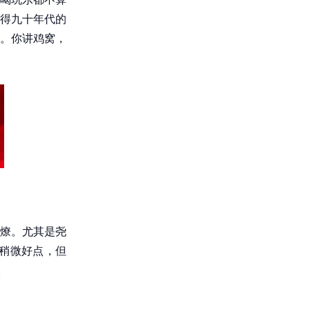
得九十年代的
。你讲鸡窝，
燎。尤其是尧
稍微好点，但
。