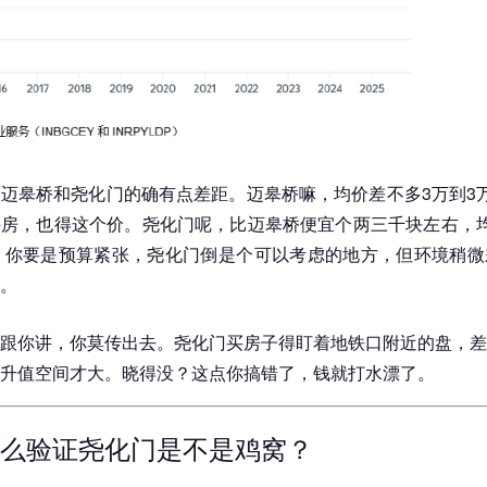
迈皋桥和尧化门的确有点差距。迈皋桥嘛，均价差不多3万到3
房，也得这个价。尧化门呢，比迈皋桥便宜个两三千块左右，均
。你要是预算紧张，尧化门倒是个可以考虑的地方，但环境稍微
。
跟你讲，你莫传出去。尧化门买房子得盯着地铁口附近的盘，差不
升值空间才大。晓得没？这点你搞错了，钱就打水漂了。
么验证尧化门是不是鸡窝？