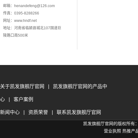
邮箱：
henandefeng@126.com
传真：0395-8288266
网址：
www.hndf.net
地址：河南省临颍县城北107国道巨
陵路口南500米
关于凯发旗舰厅官网
|
凯发旗舰厅官网的产品中
心
|
客户案例
新闻中心
|
资质荣誉
|
联系凯发旗舰厅官网
凯发旗舰厅官网的版权所有
营业执照
热推产