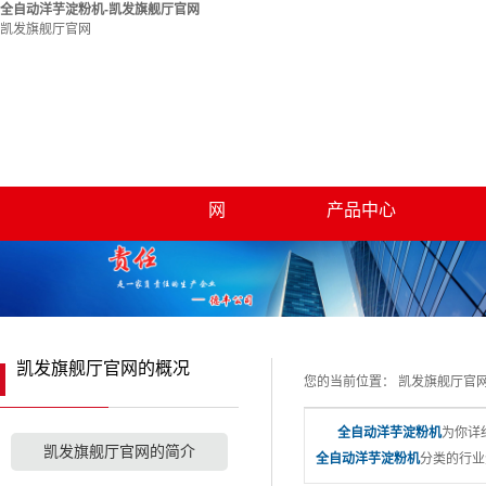
全自动洋芋淀粉机-凯发旗舰厅官网
凯发旗舰厅官网
凯发旗舰厅官网
关于凯发旗舰厅官
凯发旗舰厅官网的
凯发旗舰厅官网的
薯土豆类淀粉加工
网
产品中心
联系凯发旗舰厅官
简介
渣浆分离机
网
收割机辅刀器
秸秆粉碎还田机
凯发旗舰厅官网的概况
麦稻两用粉碎机
您的当前位置：
凯发旗舰厅官
小麦粉碎机
全自动洋芋淀粉机
为你详
洗薯机
凯发旗舰厅官网的简介
全自动洋芋淀粉机
分类的行业