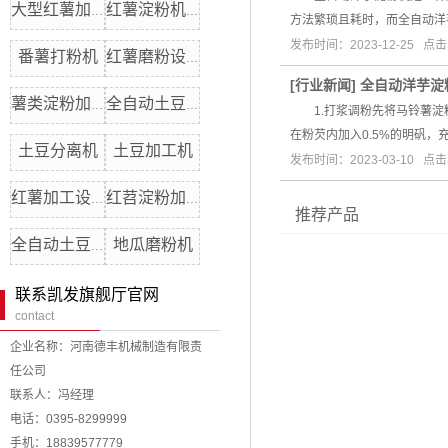
大型红薯加工机
红薯淀粉机器视频
方法繁琐且耗时，而全自动洋
发布时间：2023-12-25 点
番薯打粉机
红薯磨粉设备
[
行业新闻
]
全自动洋芋淀
薯类淀粉加工设备
全自动土豆磨粉机
1.打浆调粉先将马铃薯淀粉
在粉芡内加入0.5%的明矾
土豆分离机
土豆加工机
发布时间：2023-03-10 点
红薯加工设备
红苕淀粉加工设备
推荐产品
地瓜磨粉机
全自动土豆分离机
联系凯发旗舰厅官网
contact
企业名称：河南德丰机械制造有限责
任公司
联系人：冯经理
电话：0395-8299999
手机：18839577779