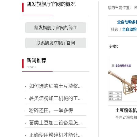
凯发旗舰厅官网的概况
配套设备
您的当前位置：
红薯土豆粉碎
全自动粉条
凯发旗舰厅官网的简介
精选了
全自动粉
小型铲车
分粒机
联系凯发旗舰厅官网
分类：
新闻推荐
news
如何选购红薯土豆渣浆...
薯类淀粉加工机械的工...
粉碎还田，一举多得
土豆粉条机
全自动粉条机
薯类土豆加工设备是怎...
正确使用粉碎机才能让...