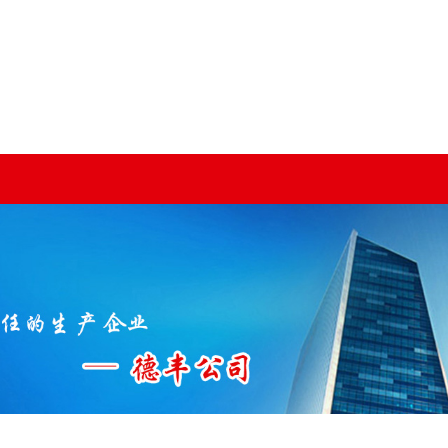
网的
新闻资讯
视频中心
客户案例
凯
加工
公司新闻
客户案例
行业新闻
器
技术知识
机
机