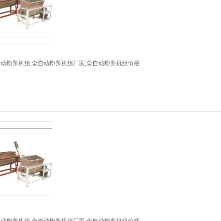
自动粉条机组
,
全自动粉条机组厂家
,
全自动粉条机组价格