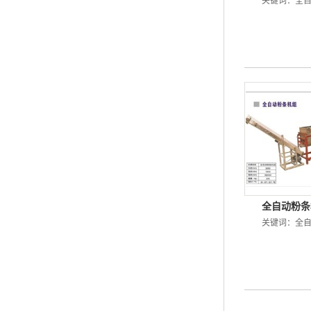
关键词：
全
全自动粉条
关键词：
全