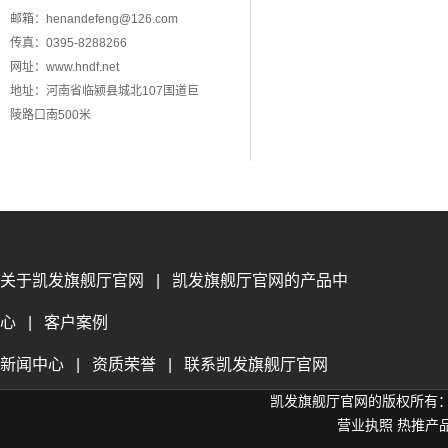
邮箱：
henandefeng@126.com
传真：0395-8288266
网址：
www.hndf.net
地址：河南省临颍县城北107国道巨
陵路口南500米
关于凯发旗舰厅官网
|
凯发旗舰厅官网的产品中
心
|
客户案例
新闻中心
|
资质荣誉
|
联系凯发旗舰厅官网
凯发旗舰厅官网的版权所有
营业执照
热推产