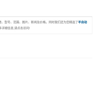
途、型号、范围、图片、新闻及价格。同时我们还为您精选了
半自动
详细信息,请点击访问!