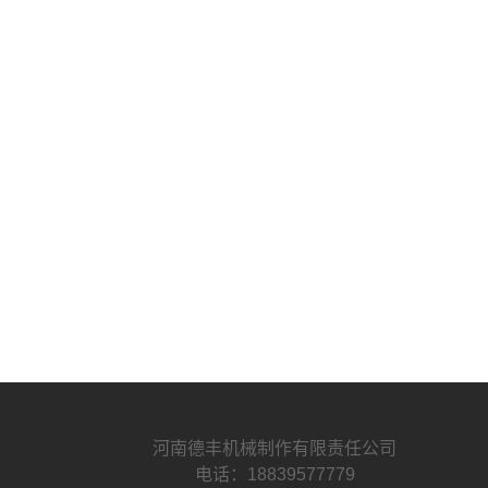
河南德丰机械制作有限责任公司
电话：18839577779