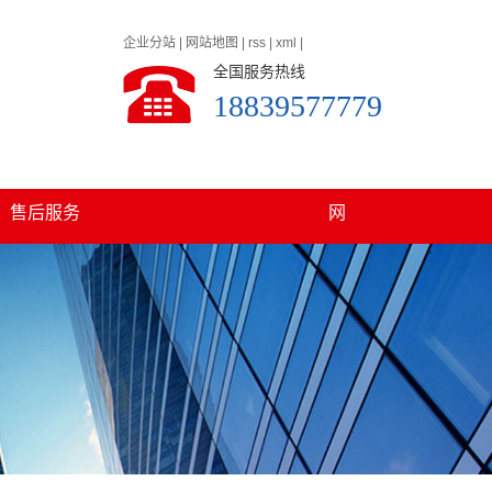
企业分站
|
网站地图
|
rss
|
xml
|
全国服务热线
18839577779
发旗舰厅官网的
在线留言
联系凯发旗舰厅官
售后服务
网