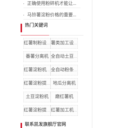
正确使用粉碎机才能让...
马铃薯淀粉价格的重要...
热门关键词
红薯制粉设备
薯类加工设备
番薯分离机
全自动土豆磨粉机
红薯淀粉机器视频
全自动粉条机组
地瓜分离机
红薯淀粉提取机
土豆淀粉机
磨红薯机
红薯淀粉提取设备
红薯加工机器
联系凯发旗舰厅官网