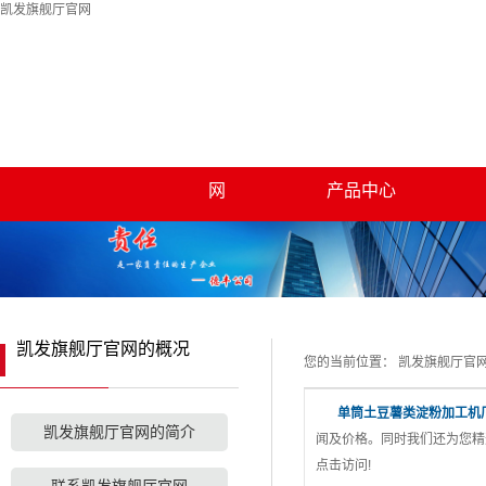
凯发旗舰厅官网
凯发旗舰厅官网
关于凯发旗舰厅官
凯发旗舰厅官网的
凯发旗舰厅官网的
薯土豆类淀粉加工
网
产品中心
联系凯发旗舰厅官
简介
渣浆分离机
网
收割机辅刀器
秸秆粉碎还田机
凯发旗舰厅官网的概况
麦稻两用粉碎机
您的当前位置：
凯发旗舰厅官
小麦粉碎机
单筒土豆薯类淀粉加工机
洗薯机
凯发旗舰厅官网的简介
闻及价格。同时我们还为您精
点击访问!
粉浆过细机