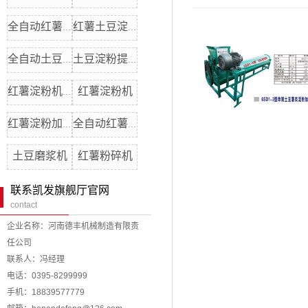
全自动红薯分离机
红薯土豆淀粉机
全自动土豆磨粉机
土豆淀粉提取设备
红薯淀粉机
红薯淀粉机器视频
红薯淀粉加工设备
全自动红薯制粉机
土豆磨浆机
红薯粉碎机
联系凯发旗舰厅官网
contact
企业名称：河南德丰机械制造有限责
任公司
联系人：冯经理
电话：0395-8299999
手机：18839577779