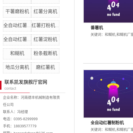
干薯磨粉机
红薯分离机
全自动红薯机
红薯打粉机组
番薯机
关键词：
和糊机
,
和糊机厂
红薯淀粉机
全自动红薯分离机
和糊机
粉条截断机
地瓜分离机
磨红薯机
联系凯发旗舰厅官网
contact
企业名称：河南德丰机械制造有限责
任公司
联系人：冯经理
电话：0395-8299999
全自动红薯制粉机
手机：18839577779
关键词：
和糊机
,
和糊机厂