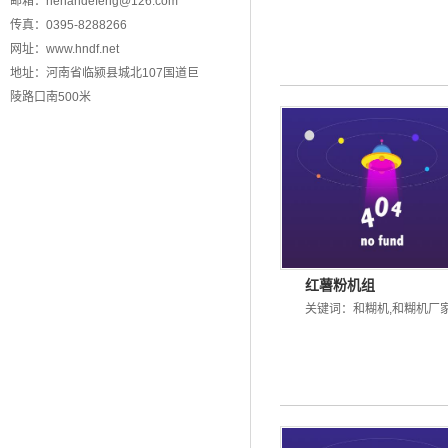
邮箱：
henandefeng@126.com
传真：0395-8288266
网址：
www.hndf.net
地址：河南省临颍县城北107国道巨
陵路口南500米
红薯粉机组
关键词：
和糊机
,
和糊机厂