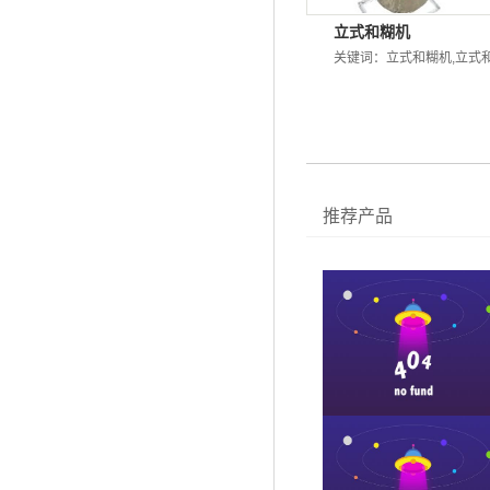
立式和糊机
关键词：
立式和糊机
,
立式
推荐产品