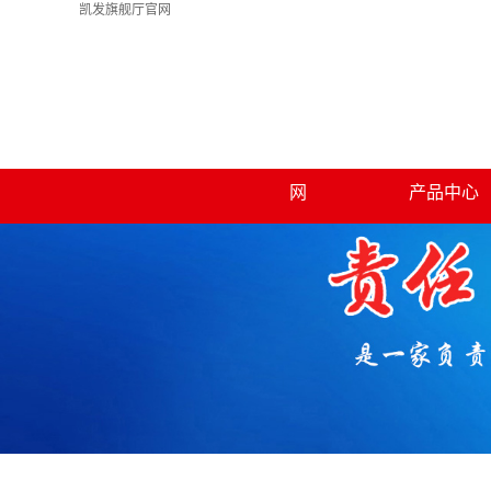
凯发旗舰厅官网
凯发旗舰厅官网
关于凯发旗舰厅官
凯发旗舰厅官
凯发旗舰厅官网的
薯土豆类淀粉
网
产品中心
联系凯发旗舰厅官
简介
渣浆分离机
网
收割机辅刀
秸秆粉碎还田
麦稻两用粉碎
小麦粉碎机
洗薯机
粉浆过细机