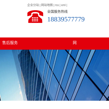
企业分站
|
网站地图
|
rss
|
xml
|
全国服务热线
18839577779
发旗舰厅官网的
在线留言
联系凯发旗舰厅官
售后服务
网