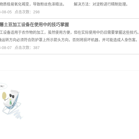
类物质极易氧化褐变，导致粉丝色泽暗淡。 解决方法：对淀粉进行精制处理。 
-08-05 点击次数：298
薯土豆加工设备在使用中的技巧掌握
设备适用于农作物的加工，虽然使用方便，但在实际使用中仍旧需要掌握这些技巧
轴运转方向必须符合防护罩上所示箭头方向，否则将损坏机器，并可能造成人身伤
-08-07 点击次数：387