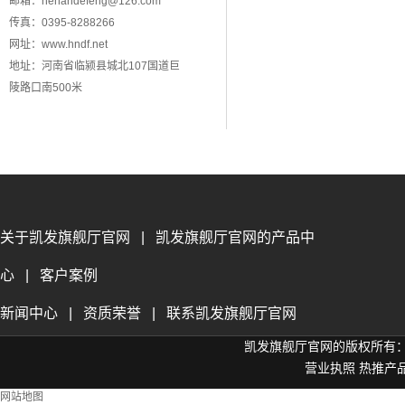
邮箱：
henandefeng@126.com
传真：0395-8288266
网址：
www.hndf.net
地址：河南省临颍县城北107国道巨
陵路口南500米
关于凯发旗舰厅官网
|
凯发旗舰厅官网的产品中
心
|
客户案例
新闻中心
|
资质荣誉
|
联系凯发旗舰厅官网
凯发旗舰厅官网的版权所有
营业执照
热推产
网站地图