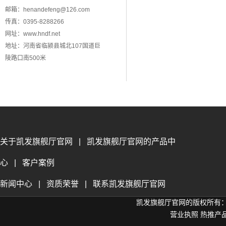
邮箱：
henandefeng@126.com
传真：0395-8288266
网址：
www.hndf.net
地址：河南省临颍县城北107国道巨
陵路口南500米
关于凯发旗舰厅官网
|
凯发旗舰厅官网的产品中
心
|
客户案例
新闻中心
|
资质荣誉
|
联系凯发旗舰厅官网
凯发旗舰厅官网的版权所有
营业执照
热推产