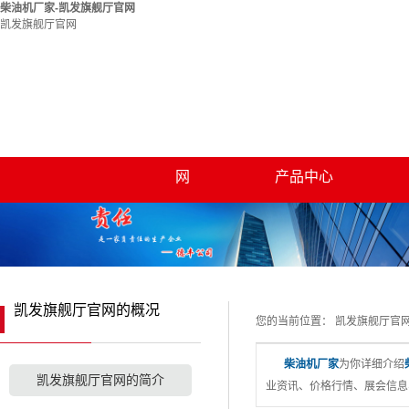
柴油机厂家-凯发旗舰厅官网
凯发旗舰厅官网
凯发旗舰厅官网
关于凯发旗舰厅官
凯发旗舰厅官网的
凯发旗舰厅官网的
薯土豆类淀粉加工
网
产品中心
联系凯发旗舰厅官
简介
渣浆分离机
网
收割机辅刀器
秸秆粉碎还田机
凯发旗舰厅官网的概况
麦稻两用粉碎机
您的当前位置：
凯发旗舰厅官
小麦粉碎机
柴油机厂家
为你详细介绍
洗薯机
凯发旗舰厅官网的简介
业资讯、价格行情、展会信息