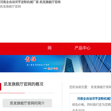
河南全自动洋芋淀粉机械厂家-凯发旗舰厅官网
凯发旗舰厅官网
凯发旗舰厅官网
关于凯发旗舰厅官
凯发旗舰厅官网的
凯发旗舰厅官网的
薯土豆类淀粉加工
网
产品中心
联系凯发旗舰厅官
简介
渣浆分离机
网
收割机辅刀器
秸秆粉碎还田机
凯发旗舰厅官网的概况
麦稻两用粉碎机
您的当前位置：
凯发旗舰厅官
小麦粉碎机
河南全自动洋芋淀粉机械
洗薯机
凯发旗舰厅官网的简介
闻及价格。同时我们还为您精
点击访问!