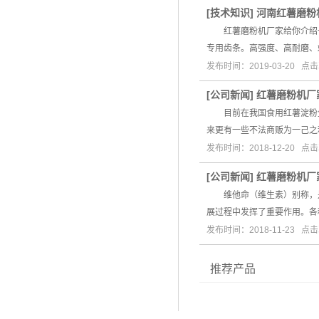
[
技术知识
]
河南红薯磨粉
红薯磨粉机厂家给你介绍一
专用齿条。高强度、高耐磨、
发布时间：2019-03-20 点
[
公司新闻
]
红薯磨粉机厂
目前在我国食用红薯淀粉生
来更有一些不法商贩为一己之
发布时间：2018-12-20 点
[
公司新闻
]
红薯磨粉机厂
维他命（维生素）别称，是
展过程中发挥了重要作用。各
发布时间：2018-11-23 点
推荐产品