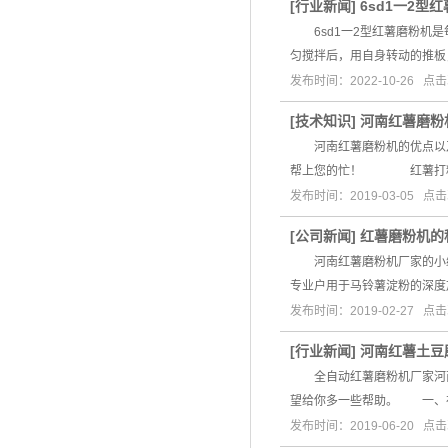
[
行业新闻
]
6sd1一2型
6sd1一2型红薯磨粉机
匀搅拌后，用自身转动的推板
发布时间：2022-10-26 点
[
技术知识
]
河南红薯磨粉
河南红薯磨粉机的优点以及
帮上您的忙！ 红薯打粉机
发布时间：2019-03-05 点
[
公司新闻
]
红薯磨粉机的
河南红薯磨粉机厂家的小编
专业户用于马铃薯淀粉的
发布时间：2019-02-27 点
[
行业新闻
]
河南红薯土豆
全自动红薯磨粉机厂家河南
望给你多一些帮助。 一、
发布时间：2019-06-20 点