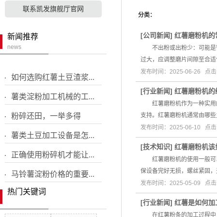
粉浆过细机
联系凯发旗舰厅官网
分类：
配套设备
[
公司新闻
]
红薯磨粉机的
新闻推荐
红薯土豆粉碎机
news
不出粉或出粉少：可能是锁
小型铲车
过大，应调整磨片间隙至合
发布时间：2025-06-26 点
分粒机
如何选购红薯土豆渣浆...
[
行业新闻
]
红薯磨粉机的
薯类淀粉加工机械的工...
红薯磨粉机作为一种实用的
粉碎还田，一举多得
支持。红薯磨粉机通常由哪
发布时间：2025-06-10 点
薯类土豆加工设备是怎...
[
技术知识
]
红薯磨粉机该
正确使用粉碎机才能让...
红薯磨粉机的使用一般可以
保设备完好无损，螺丝紧固
马铃薯淀粉价格的重要...
发布时间：2025-05-09 点
热门关键词
[
行业新闻
]
红薯是如何加
在红薯粉条的加工过程中，