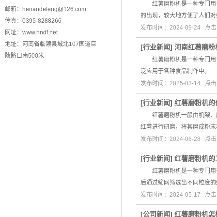
红薯磨粉机是一种专门用于
邮箱：
henandefeng@126.com
的出现，较大地方便了人们
传真：0395-8288266
发布时间：2024-09-24 点
网址：
www.hndf.net
地址：河南省临颍县城北107国道巨
[
行业新闻
]
河南红薯磨粉
陵路口南500米
红薯磨粉机是一种专门用于
泛应用于各种食品制作中。
发布时间：2025-03-14 点
[
行业新闻
]
红薯磨粉机的
红薯磨粉机一般由机架、磨
红薯进行研磨，将其磨成粉
发布时间：2024-06-28 点
[
行业新闻
]
红薯磨粉机的
红薯磨粉机是一种专门用于
后通过筛网筛选出不同粒度
发布时间：2024-05-17 点
[
公司新闻
]
红薯磨粉机怎