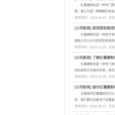
红薯磨粉机是一种专门用来
质，被认为是一种健康的食品
发布时间：2024-04-04 点
[
公司新闻
]
家用型和商用
红薯磨粉机是一种用于将红
理能力可以分为家用型和商用
发布时间：2023-11-20 点
[
公司新闻
]
了解红薯磨粉
红薯磨粉机是一种专门用于
机的使用方法相对简单。首先
发布时间：2023-11-08 点
[
公司新闻
]
操作红薯磨粉
正确操作红薯磨粉机可以大
前，我们要对设备进行全覆盖
发布时间：2025-08-25 点