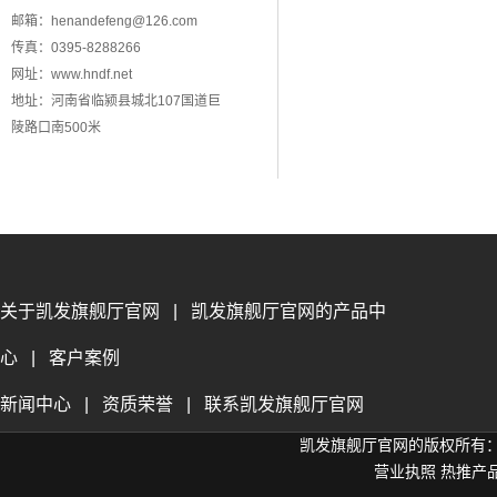
邮箱：
henandefeng@126.com
传真：0395-8288266
网址：
www.hndf.net
地址：河南省临颍县城北107国道巨
陵路口南500米
关于凯发旗舰厅官网
|
凯发旗舰厅官网的产品中
心
|
客户案例
新闻中心
|
资质荣誉
|
联系凯发旗舰厅官网
凯发旗舰厅官网的版权所有
营业执照
热推产