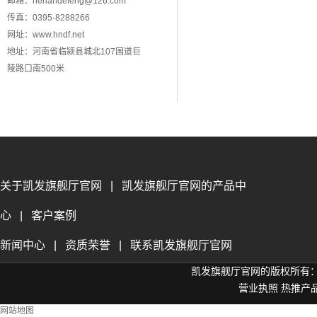
邮箱：
henandefeng@126.com
传真：0395-8288266
网址：
www.hndf.net
地址：河南省临颍县城北107国道巨
陵路口南500米
关于凯发旗舰厅官网
|
凯发旗舰厅官网的产品中
心
|
客户案例
新闻中心
|
资质荣誉
|
联系凯发旗舰厅官网
凯发旗舰厅官网的版权所有
营业执照
热推产
网站地图