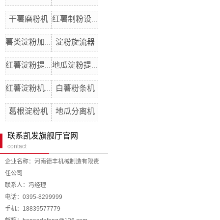
干薯磨粉机
红薯制粉设备
淀粉旋流器
薯类淀粉加工设备
红薯淀粉提取机
地瓜淀粉提取机
白薯粉条机
红薯淀粉机器视频
葛根淀粉机
地瓜分离机
联系凯发旗舰厅官网
contact
企业名称：河南德丰机械制造有限责
任公司
联系人：冯经理
电话：0395-8299999
手机：18839577779