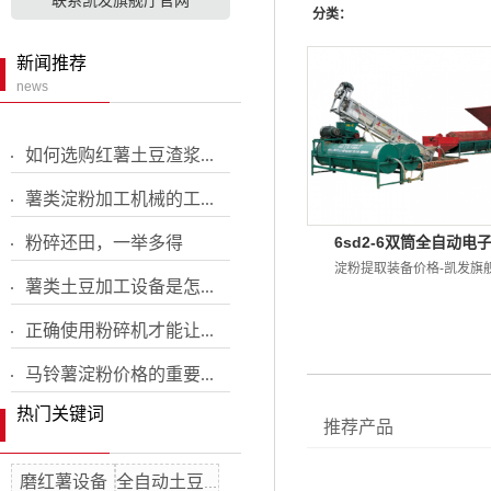
联系凯发旗舰厅官网
分类：
配套设备
新闻推荐
红薯土豆粉碎机
news
小型铲车
分粒机
如何选购红薯土豆渣浆...
薯类淀粉加工机械的工...
粉碎还田，一举多得
6sd2-6双筒全自动
淀粉提取装备价格-凯发旗
薯类土豆加工设备是怎...
正确使用粉碎机才能让...
马铃薯淀粉价格的重要...
热门关键词
推荐产品
磨红薯设备
全自动土豆磨粉机