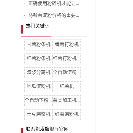
正确使用粉碎机才能让...
马铃薯淀粉价格的重要...
热门关键词
甘薯粉条机
番薯打粉机
红薯粉条机
红薯打粉机组
渣浆分离机
全自动淀粉机
地瓜淀粉机
红薯机
全自动下粉条机
薯类加工机器
土豆磨浆机
红薯磨粉机
联系凯发旗舰厅官网