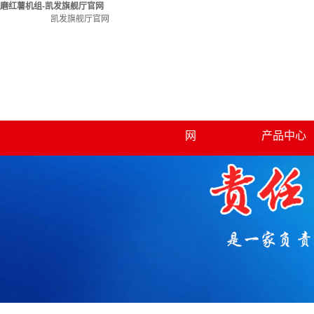
磨红薯机组-凯发旗舰厅官网
凯发旗舰厅官网
凯发旗舰厅官网
关于凯发旗舰厅官
凯发旗舰厅官
凯发旗舰厅官网的
薯土豆类淀粉
网
产品中心
联系凯发旗舰厅官
简介
渣浆分离机
网
收割机辅刀
秸秆粉碎还田
麦稻两用粉碎
小麦粉碎机
洗薯机