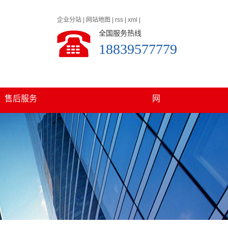
企业分站
|
网站地图
|
rss
|
xml
|
全国服务热线
18839577779
发旗舰厅官网的
在线留言
联系凯发旗舰厅官
售后服务
网