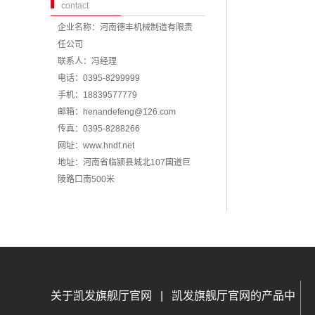
contact
企业名称：河南德丰机械制造有限责
任公司
联系人：冯经理
电话：0395-8299999
手机：18839577779
邮箱：
henandefeng@126.com
传真：0395-8288266
网址：
www.hndf.net
地址：河南省临颍县城北107国道巨
陵路口南500米
关于凯发旗舰厅官网
|
凯发旗舰厅官网的产品中