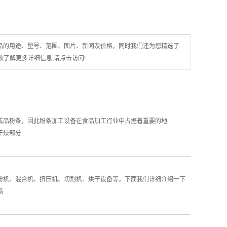
品的用途、型号、范围、图片、新闻及价格。同时我们还为您精选了
了解更多详细信息,请点击访问!
品粉条，因此粉条加工设备在食品加工行业中占据着重要的地
干燥部分
机、混合机、挤压机、切割机、烘干设备等。下面我们详细介绍一下
高