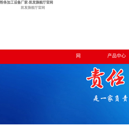
粉条加工设备厂家-凯发旗舰厅官网
凯发旗舰厅官网
凯发旗舰厅官网
关于凯发旗舰厅官
凯发旗舰厅官
凯发旗舰厅官网的
薯土豆类淀粉
网
产品中心
联系凯发旗舰厅官
简介
渣浆分离机
网
收割机辅刀
秸秆粉碎还田
麦稻两用粉碎
小麦粉碎机
洗薯机