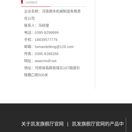
contact
企业名称：河南德丰机械制造有限责
任公司
联系人：冯经理
电话：0395-8299999
手机：18839577779
邮箱：
henandefeng@126.com
传真：0395-8288266
网址：
www.hndf.net
地址：河南省临颍县城北107国道巨
陵路口南500米
关于凯发旗舰厅官网
|
凯发旗舰厅官网的产品中