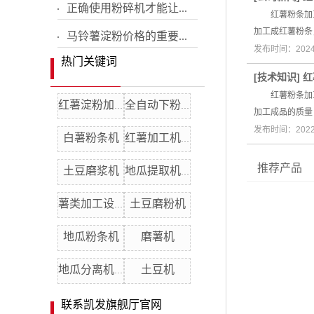
正确使用粉碎机才能让...
红薯粉条加工
加工成红薯粉
马铃薯淀粉价格的重要...
发布时间：2024
热门关键词
[
技术知识
]
红
红薯粉条加工
红薯淀粉加工机器
全自动下粉条机
加工成品的质量
发布时间：2022
白薯粉条机
红薯加工机器
推荐产品
土豆磨浆机
地瓜提取机没备
土豆磨粉机
薯类加工设备
地瓜粉条机
磨薯机
土豆机
地瓜分离机设备
联系凯发旗舰厅官网