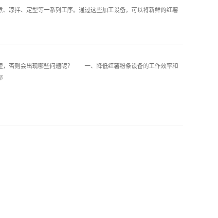
、凉拌、定型等一系列工序。通过这些加工设备，可以将新鲜的红薯
：
理，否则会出现哪些问题呢？ 一、降低红薯粉条设备的工作效率和
部