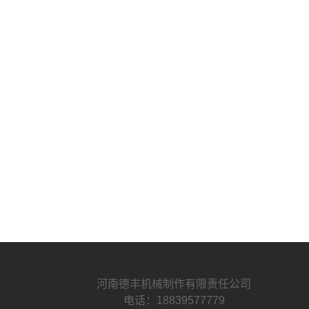
河南德丰机械制作有限责任公司
电话：18839577779