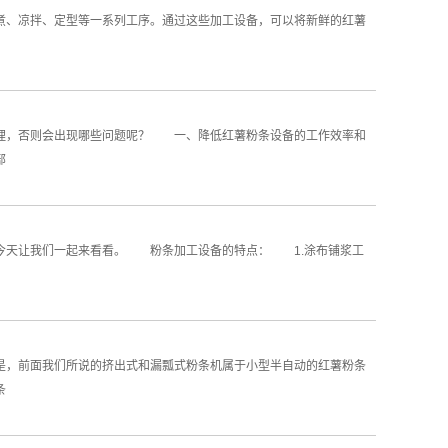
、凉拌、定型等一系列工序。通过这些加工设备，可以将新鲜的红薯
：
理，否则会出现哪些问题呢？ 一、降低红薯粉条设备的工作效率和
部
今天让我们一起来看看。 粉条加工设备的特点： 1.涂布铺浆工
，前面我们所说的挤出式和漏瓢式粉条机属于小型半自动的红薯粉条
条