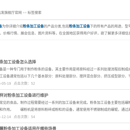
凯发旗舰厅官网
>> 标签搜索
机
备
为你详细介绍
粉条加工设备
的产品分类,包括
粉条加工设备
下的所有产品的用途、型
、价格行情、展会信息、图片资料等，在全国地区获得用户好评，欲了解更多详细信息
条加工设备怎么选择
是一种专门用于制作粉条的设备，其主要作用是将原料经过一系列处理流程后制成成
设备通常包括以下几个基本部分：原料处理部分、搅拌混合部分、挤压成型部分、
-05-19 点击次数：52
样对粉条加工设备进行维护
见的食品，制作过程需要经过一系列的加工设备来完成。粉条加工设备主要包括碾粉
和作用。 碾粉机是将原料粉碎成粉粒的设备，通常使用不锈钢制成的碾辊，通过
-12-14 点击次数：54
薯粉条加工设备适用在哪些场景