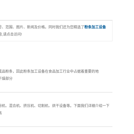
号、范围、图片、新闻及价格。同时我们还为您精选了
粉条加工设备
,请点击访问!
品粉条，因此粉条加工设备在食品加工行业中占据着重要的地
干燥部分
机、混合机、挤压机、切割机、烘干设备等。下面我们详细介绍一下
高