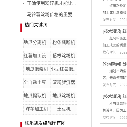
正确使用粉碎机才能让...
红薯粉条加工
加工成红薯粉
马铃薯淀粉价格的重要...
发布时间：2024
热门关键词
[
技术知识
]
红
红薯粉条加工
粉条截断机
地瓜分离机设备
加工成品的质量
发布时间：2022
葛根淀粉机
红薯加工设备
[
公司新闻
]
分
地瓜磨浆机
小型红薯磨粉机
通过市场需求
艺，无需使用明
淀粉旋流器
全自动土豆分离机
发布时间：2022
地瓜淀粉机
地瓜提取机没备
[
技术知识
]
红
所有红薯粉条
洋芋加工机
土豆机
机设备，因为工
发布时间：2022
联系凯发旗舰厅官网