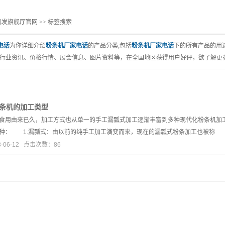
凯发旗舰厅官网
>> 标签搜索
机
电话
为你详细介绍
粉条机厂家电话
的产品分类,包括
粉条机厂家电话
下的所有产品的用
行业资讯、价格行情、展会信息、图片资料等，在全国地区获得用户好评，欲了解更多
条机的加工类型
用由来已久，加工方式也从单一的手工漏瓢式加工逐渐丰富到多种现代化粉条机加
种： 1.漏瓢式：由以前的纯手工加工演变而来，现在的漏瓢式粉条加工也被称
-06-12 点击次数：86