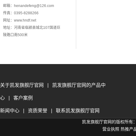
邮箱：
henandefeng@126.com
传真：0395-8288266
网址：
www.hndf.net
地址：河南省临颍县城北107国道巨
陵路口南500米
关于凯发旗舰厅官网
|
凯发旗舰厅官网的产品中
心
|
客户案例
新闻中心
|
资质荣誉
|
联系凯发旗舰厅官网
凯发旗舰厅官网的版权所有
营业执照
热推产