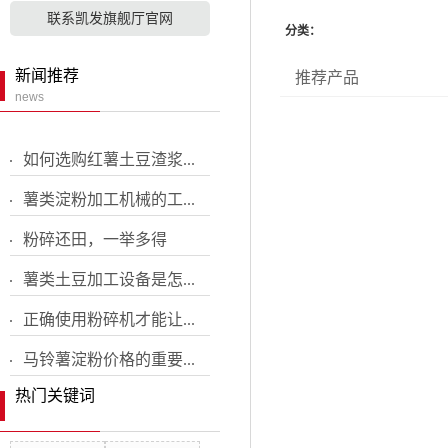
粉浆过细机
联系凯发旗舰厅官网
分类：
配套设备
新闻推荐
推荐产品
红薯土豆粉碎机
news
小型铲车
分粒机
如何选购红薯土豆渣浆...
薯类淀粉加工机械的工...
粉碎还田，一举多得
薯类土豆加工设备是怎...
正确使用粉碎机才能让...
马铃薯淀粉价格的重要...
热门关键词