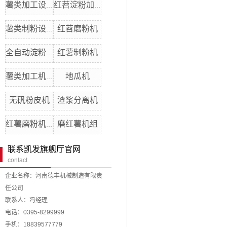
薯类加工设备
红苕淀粉加工设备
红苕磨粉机
薯类制粉设备
红薯制粉机
全自动淀粉机
地瓜机
薯类加工机器
无矾粉皮机
渣浆分离机
磨红薯机组
红薯磨粉机设备
联系凯发旗舰厅官网
contact
企业名称：河南德丰机械制造有限责
任公司
联系人：冯经理
电话：0395-8299999
手机：18839577779