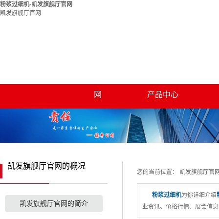
粉浆过细机-凯发旗舰厅官网
凯发旗舰厅官网
凯发旗舰厅官网
关于凯发旗舰厅官
凯发旗舰厅官网的
凯发旗舰厅官网的
薯土豆类淀粉加工
网
产品中心
联系凯发旗舰厅官
简介
渣浆分离机
网
收割机辅刀器
秸秆粉碎还田机
凯发旗舰厅官网的概况
麦稻两用粉碎机
您的当前位置：
凯发旗舰厅官
小麦粉碎机
粉浆过细机
为你详细介绍
洗薯机
凯发旗舰厅官网的简介
业资讯、价格行情、展会信息