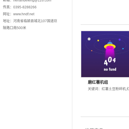
邮箱：
henandefeng@126.com
传真：0395-8288266
网址：
www.hndf.net
地址：河南省临颍县城北107国道巨
陵路口南500米
磨红薯机组
关键词：
红薯土豆粉碎机
,