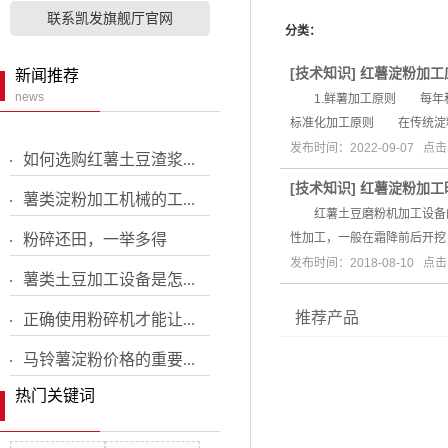
粉浆过细机
联系凯发旗舰厅官网
分类：
配套设备
[
技术知识
]
红薯淀粉加工
新闻推荐
红薯土豆粉碎机
news
1.鲜薯加工原则 每年秋冬
小型铲车
标准化加工原则 在传统淀
发布时间：2022-09-07 点
分粒机
如何选购红薯土豆渣浆...
[
技术知识
]
红薯淀粉加工
薯类淀粉加工机械的工...
红薯土豆磨粉机加工设备的
粉碎还田，一举多得
性加工，一般在霜降前后开挖，
发布时间：2018-08-10 点
薯类土豆加工设备是怎...
推荐产品
正确使用粉碎机才能让...
马铃薯淀粉价格的重要...
热门关键词