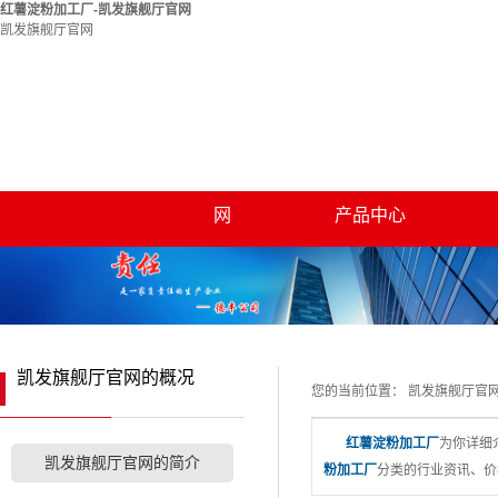
红薯淀粉加工厂-凯发旗舰厅官网
凯发旗舰厅官网
凯发旗舰厅官网
关于凯发旗舰厅官
凯发旗舰厅官网的
凯发旗舰厅官网的
薯土豆类淀粉加工
网
产品中心
联系凯发旗舰厅官
简介
渣浆分离机
网
收割机辅刀器
秸秆粉碎还田机
凯发旗舰厅官网的概况
麦稻两用粉碎机
您的当前位置：
凯发旗舰厅官
小麦粉碎机
红薯淀粉加工厂
为你详细
洗薯机
凯发旗舰厅官网的简介
粉加工厂
分类的行业资讯、价