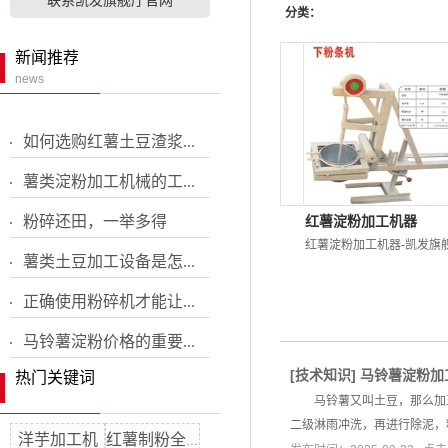
联系凯发旗舰厅官网
分类：
配套设备
新闻推荐
红薯土豆粉碎机
news
小型铲车
分粒机
如何选购红薯土豆渣浆...
薯类淀粉加工机械的工...
粉碎还田，一举多得
红薯淀粉加工机器
红薯淀粉加工机器-凯发旗
薯类土豆加工设备是怎...
正确使用粉碎机才能让...
马铃薯淀粉价格的重要...
[
技术知识
]
马铃薯淀粉加
热门关键词
马铃薯又叫土豆，那么加工
二级淋雨冲洗，再进行除泥，
洋芋加工机
红薯制粉全自动机器